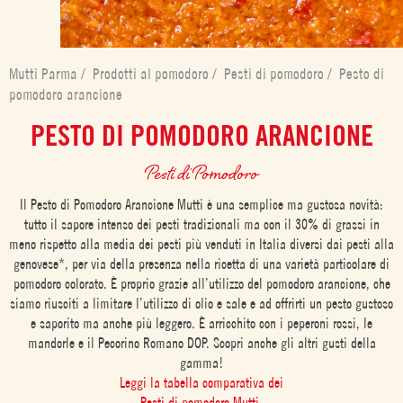
Mutti Parma
/
Prodotti al pomodoro
/
Pesti di pomodoro
/
Pesto di
pomodoro arancione
PESTO DI POMODORO ARANCIONE
Pesti di Pomodoro
Il Pesto di Pomodoro Arancione Mutti è una semplice ma gustosa novità:
tutto il sapore intenso dei pesti tradizionali ma con il 30% di grassi in
meno rispetto alla media dei pesti più venduti in Italia diversi dai pesti alla
genovese*, per via della presenza nella ricetta di una varietà particolare di
pomodoro colorato. È proprio grazie all’utilizzo del pomodoro arancione, che
siamo riusciti a limitare l’utilizzo di olio e sale e ad offrirti un pesto gustoso
e saporito ma anche più leggero. È arricchito con i peperoni rossi, le
mandorle e il Pecorino Romano DOP. Scopri anche gli altri gusti della
gamma!
Leggi la tabella comparativa dei
Pesti di pomodoro Mutti.