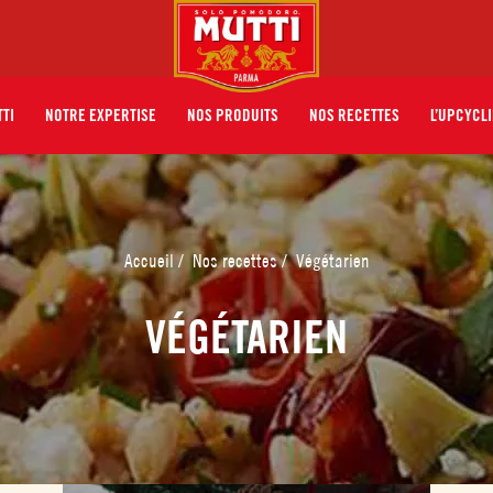
TTI
NOTRE EXPERTISE
NOS PRODUITS
NOS RECETTES
L’UPCYCLI
Accueil
/
Nos recettes
/
Végétarien
VÉGÉTARIEN