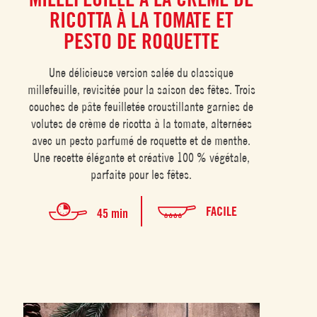
RICOTTA À LA TOMATE ET
PESTO DE ROQUETTE
Une délicieuse version salée du classique
millefeuille, revisitée pour la saison des fêtes. Trois
couches de pâte feuilletée croustillante garnies de
volutes de crème de ricotta à la tomate, alternées
avec un pesto parfumé de roquette et de menthe.
Une recette élégante et créative 100 % végétale,
parfaite pour les fêtes.
FACILE
45 min