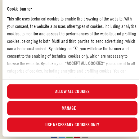
Cookie banner
Ajoutez le reste de tomates (gardez et lavez la boîte!) ainsi que le
sel, le poivre et les flocons de piment.Remuez bien. Laissez mijoter
This site uses technical cookies to enable the browsing of the website. With
à feu moyen-doux pendant 15 minutes. La sauce épaissira
your consent, the website also uses other types of cookies, including analytics
légèrement.
cookies, to monitor and assess the performances of the website, and profiling
cookies, belonging to both Mutti and third parties, to send advertising, which
Incorporez le parmigiano reggiano râpé et le basilic frais. Faites
can also be customised. By clicking on “
X
”, you will close the banner and
cuire pendant une minute supplémentaire. Goûtez et ajustez le sel,
consent to the enabling of technical cookies only, which are necessary to
si désiré. Servez chaud avec des gressins dans votre boîte de
browse the website. By clicking on “
ACCEPT ALL COOKIES
” you consent to all
conserve Mutti.
categories of cookies, including analytics and profiling cookies. You can
choose which cookies you wish to consent to at any time and examine the
updated list of cookies by clicking on “
MANAGE
”. For more information, please
ALLOW ALL COOKIES
read our
Cookie Policy
.
ENTRÉES
,
RAPIDE ET DÉLICIEUX
,
VÉGÉTARIEN
MANAGE
Avez-vous aimé la recette?
REVIEW AND SHARE WITH YOUR FRIENDS
USE NECESSARY COOKIES ONLY