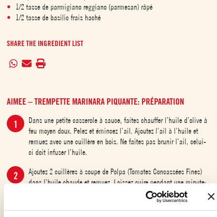
1/2 tasse de parmigiano reggiano (parmesan) râpé
1/2 tasse de basilic frais haché
SHARE THE INGREDIENT LIST
AIMEE – TREMPETTE MARINARA PIQUANTE: PRÉPARATION
Dans une petite casserole à sauce, faites chauffer l’huile d’olive à
feu moyen doux. Pelez et émincez l’ail. Ajoutez l’ail à l’huile et
remuez avec une cuillère en bois. Ne faites pas brunir l’ail, celui-
ci doit infuser l’huile.
Ajoutez 2 cuillères à soupe de Polpa (Tomates Concassées Fines)
dans l’huile chaude et remuez. Laissez cuire pendant une minute;
l’huile d’olive prendra une couleur dorée. Ce sofrito apportera à la
sauce un regain de saveur lorsque la sauce tomate caramélisera
dans l’huile d’ail.