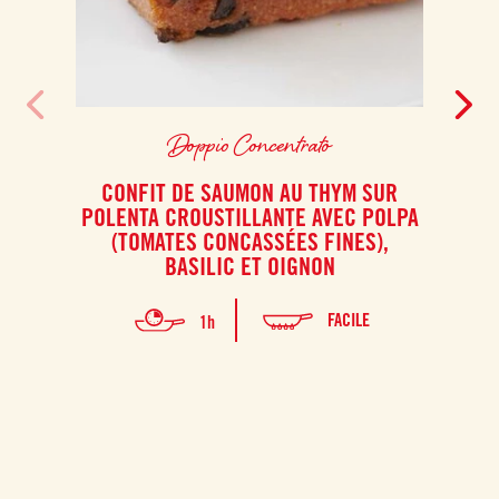
Doppio Concentrato
CONFIT DE SAUMON AU THYM SUR
MAC
POLENTA CROUSTILLANTE AVEC POLPA
(TOMATES CONCASSÉES FINES),
BASILIC ET OIGNON
FACILE
1h