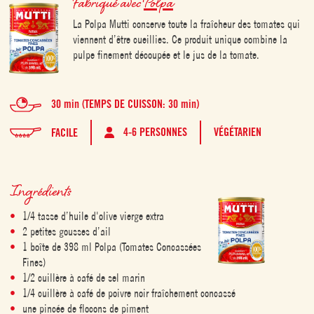
Fabriqué avec
Polpa
La Polpa Mutti conserve toute la fraîcheur des tomates qui
viennent d’être cueillies. Ce produit unique combine la
pulpe finement découpée et le jus de la tomate.
30 min (TEMPS DE CUISSON: 30 min)
4-6 PERSONNES
VÉGÉTARIEN
FACILE
Ingrédients
1/4 tasse d’huile d'olive vierge extra
2 petites gousses d’ail
1 boîte de 398 ml Polpa (Tomates Concassées
Fines)
1/2 cuillère à café de sel marin
1/4 cuillère à café de poivre noir fraîchement concassé
une pincée de flocons de piment