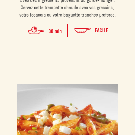
avec des ingrédients provenant du garde-manger.
Servez cette trempette chaude avec vos gressins,
votre focaccia ou votre baguette tranchée préférés.
FACILE
30 min