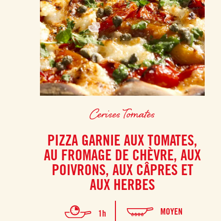
Cerises Tomates
PIZZA GARNIE AUX TOMATES,
AU FROMAGE DE CHÈVRE, AUX
POIVRONS, AUX CÂPRES ET
AUX HERBES
MOYEN
1h