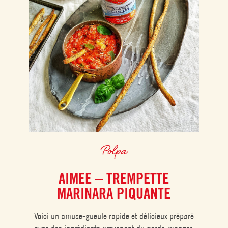
Polpa
AIMEE – TREMPETTE
MARINARA PIQUANTE
Voici un amuse-gueule rapide et délicieux préparé