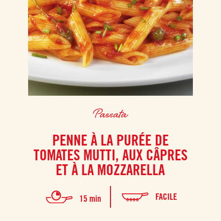
Passata
PENNE À LA PURÉE DE
TOMATES MUTTI, AUX CÂPRES
ET À LA MOZZARELLA
FACILE
15 min