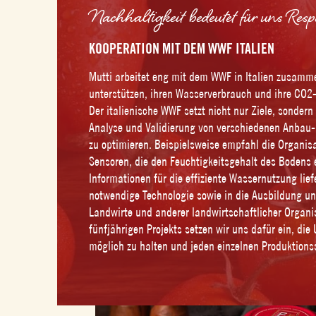
Nachhaltigkeit bedeutet für uns Res
KOOPERATION MIT DEM WWF ITALIEN
Mutti arbeitet eng mit dem WWF in Italien zusamm
unterstützen, ihren Wasserverbrauch und ihre CO2
Der italienische WWF setzt nicht nur Ziele, sonder
Analyse und Validierung von verschiedenen Anbau-
zu optimieren. Beispielsweise empfahl die Organis
Sensoren, die den Feuchtigkeitsgehalt des Bodens 
Informationen für die effiziente Wassernutzung liefe
notwendige Technologie sowie in die Ausbildung u
Landwirte und anderer landwirtschaftlicher Organi
fünfjährigen Projekts setzen wir uns dafür ein, di
möglich zu halten und jeden einzelnen Produktionss