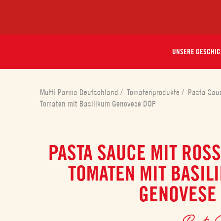
UNSERE GESCHIC
Mutti Parma Deutschland
/
Tomatenprodukte
/
Pasta Sa
Tomaten mit Basilikum Genovese DOP
PASTA SAUCE MIT ROS
TOMATEN MIT BASIL
GENOVESE
Pasta 