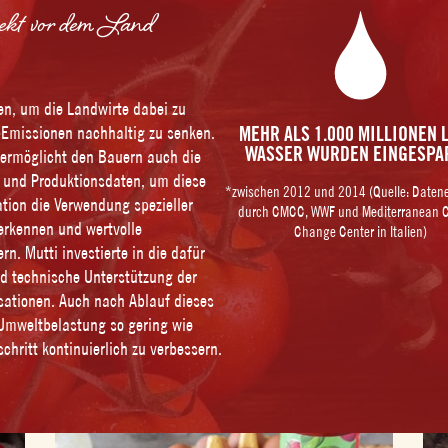
pekt vor dem Land
en, um die Landwirte dabei zu
-Emissionen nachhaltig zu senken.
MEHR ALS 1.000 MILLIONEN 
WASSER WURDEN EINGESPA
n ermöglicht den Bauern auch die
 und Produktionsdaten, um diese
*zwischen 2012 und 2014 (Quelle: Date
ation die Verwendung spezieller
durch CMCC, WWF und Mediterranean C
erkennen und wertvolle
Change Center in Italien)
rn. Mutti investierte in die dafür
nd technische Unterstützung der
sationen. Auch nach Ablauf dieses
e Umweltbelastung so gering wie
chritt kontinuierlich zu verbessern.