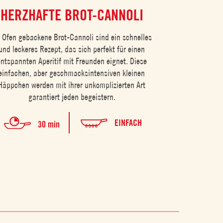
HERZHAFTE BROT-CANNOLI
FRUCHTI
 Ofen gebackene Brot-Cannoli sind ein schnelles
und leckeres Rezept, das sich perfekt für einen
Cremige Eier in 
entspannten Aperitif mit Freunden eignet. Diese
Knoblauchbro
einfachen, aber geschmacksintensiven kleinen
gemacht. Es 
Häppchen werden mit ihrer unkomplizierten Art
Shakshuka, eine 
garantiert jeden begeistern.
Mahlzeit, di
sättigendes Fr
EINFACH
unkompliziertes
30 min
Wärme, Aroma un