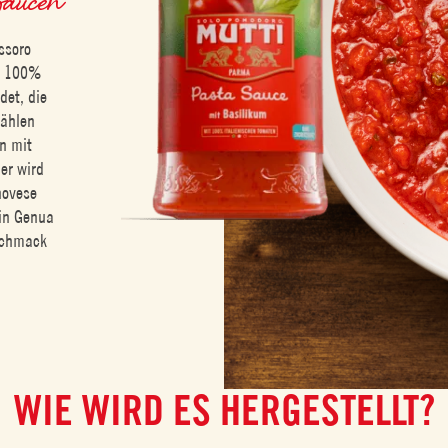
ssoro
ur 100%
det, die
wählen
n mit
er wird
novese
 in Genua
eschmack
WIE WIRD ES HERGESTELLT?