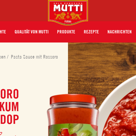
HTE
QUALITÄT VON MUTTI
PRODUKTE
REZEPTE
NACHRICHTEN
ucen
/
Pasta Sauce mit Rossoro
SORO
IKUM
 DOP
Saucen