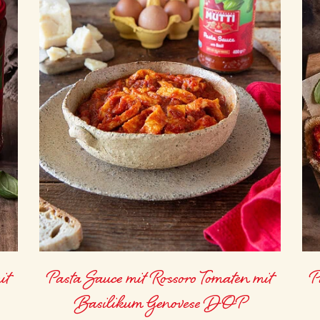
it
Pasta Sauce mit Rossoro Tomaten mit
P
Basilikum Genovese DOP