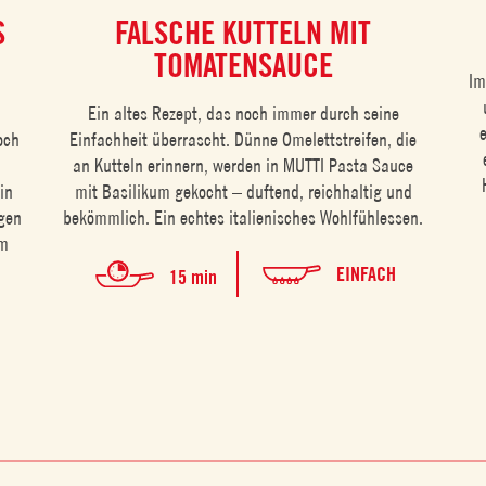
S
FALSCHE KUTTELN MIT
TOMATENSAUCE
Im
Ein altes Rezept, das noch immer durch seine
och
Einfachheit überrascht. Dünne Omelettstreifen, die
an Kutteln erinnern, werden in MUTTI Pasta Sauce
ein
mit Basilikum gekocht – duftend, reichhaltig und
igen
bekömmlich. Ein echtes italienisches Wohlfühlessen.
um
EINFACH
15 min