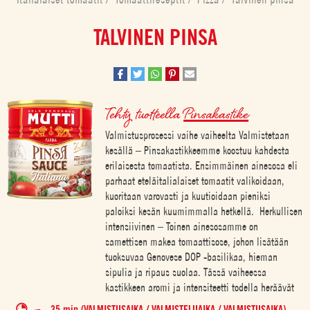
TALVINEN PINSA
Tehty tuotteella
Pinsakastike
Valmistusprosessi vaihe vaiheelta Valmistetaan
kesällä – Pinsakastikkeemme koostuu kahdesta
erilaisesta tomaatista. Ensimmäinen ainesosa eli
parhaat eteläitalialaiset tomaatit valikoidaan,
kuoritaan varovasti ja kuutioidaan pieniksi
paloiksi kesän kuumimmalla hetkellä. Herkullisen
intensiivinen – Toinen ainesosamme on
samettisen makea tomaattisose, johon lisätään
tuoksuvaa Genovese DOP -basilikaa, hieman
sipulia ja ripaus suolaa. Tässä vaiheessa
kastikkeen aromi ja intensiteetti todella heräävät
35 min (VALMISTUSAIKA / VALMISTELUAIKA / VALMISTUSAIKA)