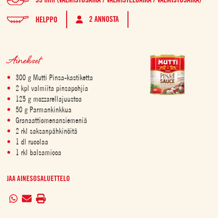
2 ANNOSTA
HELPPO
Ainekset
300 g Mutti Pinsa-kastiketta
2 kpl valmiita pinsapohjia
125 g mozzarellajuustoa
50 g Parmankinkkua
Granaattiomenansiemeniä
2 rkl saksanpähkinöitä
1 dl rucolaa
1 rkl balsamicoa
JAA AINESOSALUETTELO