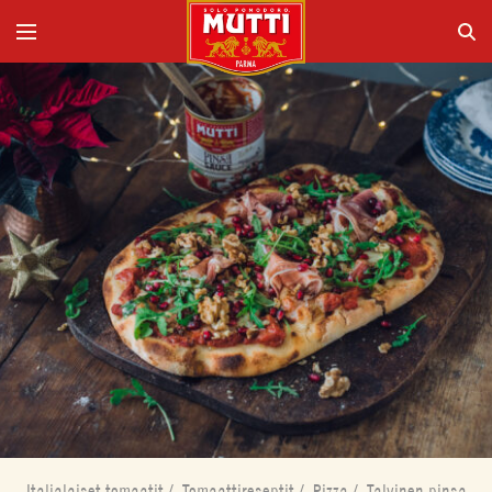
Italialaiset tomaatit
/
Tomaattireseptit
/
Pizza
/
Talvinen pinsa