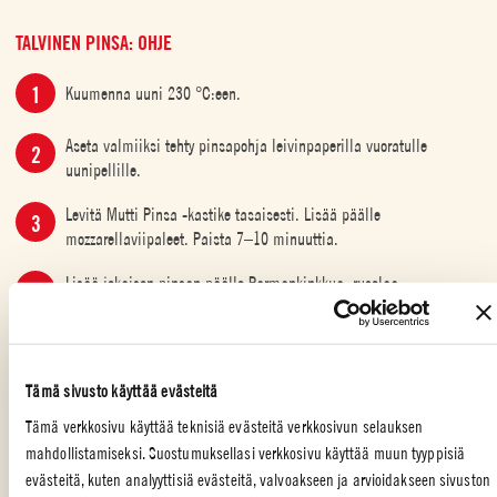
TALVINEN PINSA: OHJE
Kuumenna uuni 230 °C:een.
Aseta valmiiksi tehty pinsapohja leivinpaperilla vuoratulle
uunipellille.
Levitä Mutti Pinsa -kastike tasaisesti. Lisää päälle
mozzarellaviipaleet. Paista 7–10 minuuttia.
Lisää jokaisen pinsan päälle Parmankinkkua, rucolaa,
granaattiomenansiemeniä ja silputtuja saksanpähkinöitä.
Viimeistele balsamicolla.
Tämä sivusto käyttää evästeitä
Tämä verkkosivu käyttää teknisiä evästeitä verkkosivun selauksen
JOULU
,
SPESIAALI TILAISUUS
,
PÄÄRUOKA
,
KAVEREIDEN KANSSA
,
mahdollistamiseksi. Suostumuksellasi verkkosivu käyttää muun tyyppisiä
PERHE
,
ITALIALAINEN
,
PIZZA
evästeitä, kuten analyyttisiä evästeitä, valvoakseen ja arvioidakseen sivuston