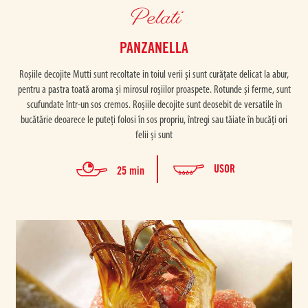
Pelati
PANZANELLA
Roșiile decojite Mutti sunt recoltate in toiul verii și sunt curățate delicat la abur,
pentru a pastra toată aroma și mirosul roșiilor proaspete. Rotunde și ferme, sunt
scufundate într-un sos cremos. Roșiile decojite sunt deosebit de versatile în
bucătărie deoarece le puteți folosi în sos propriu, întregi sau tăiate în bucăți ori
felii și sunt
USOR
25 min