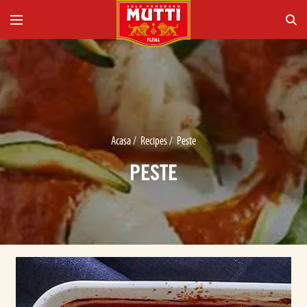
Acasa
/
Recipes
/
Peste
PESTE