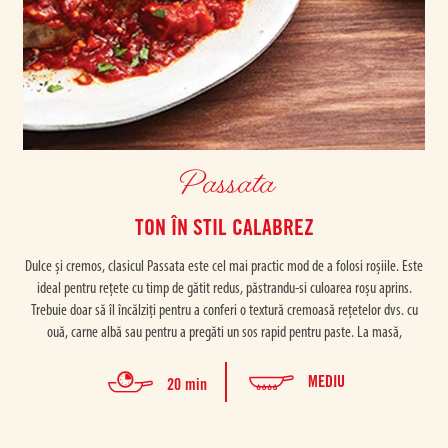
Passata
TON ÎN STIL CALABREZ
Dulce și cremos, clasicul Passata este cel mai practic mod de a folosi roșiile. Este
ideal pentru rețete cu timp de gătit redus, păstrandu-si culoarea roșu aprins.
Trebuie doar să îl încălziți pentru a conferi o textură cremoasă rețetelor dvs. cu
ouă, carne albă sau pentru a pregăti un sos rapid pentru paste. La masă,
MEDIU
20 min