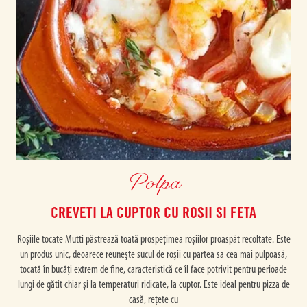
Polpa
CREVETI LA CUPTOR CU ROSII SI FETA
Roșiile tocate Mutti păstrează toată prospețimea roșiilor proaspăt recoltate. Este
un produs unic, deoarece reunește sucul de roșii cu partea sa cea mai pulpoasă,
tocată în bucăți extrem de fine, caracteristică ce îl face potrivit pentru perioade
lungi de gătit chiar și la temperaturi ridicate, la cuptor. Este ideal pentru pizza de
casă, rețete cu