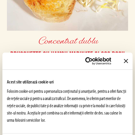
Concentrat dublu
BRUSCHETTE CU HAMSII MARINATE ȘI SOS ROȘU
IUTE
Piureul de roșii dublu concentrat este intens și gustos, iar în diferitele sale
variante este ideal pentru a spori culoarea, gustul și textura felurilor de mâncare.
Acest site utilizează cookie-uri
Acesta este un produs tradițional, deoarece rezistența sa la timpi lungi de gătit îl
Folosim cookie-uri pentru a personaliza conținutul și anunțurile, pentru a oferi funcții
face ideal pentru sos ragù și tocănițe. Are, insa, si un succes surprinzător
de rețele sociale și pentru a analiza traficul. De asemenea, le oferim partenerilor de
deoarece pune
rețele sociale, de publicitate și de analize informații cu privire la modul în care folosiți
USOR
site-ul nostru. Aceștia le pot combina cu alte informații oferite de dvs. sau culese în
10 min
urma folosirii serviciilor lor.