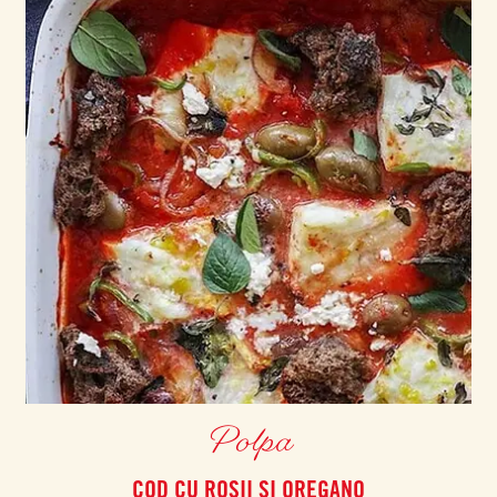
Polpa
COD CU ROSII ȘI OREGANO