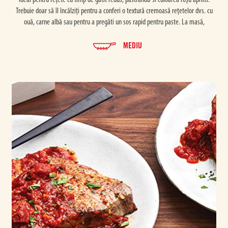
ideal pentru rețete cu timp de gătit redus, păstrandu-si culoarea roșu aprins.
Trebuie doar să îl încălziți pentru a conferi o textură cremoasă rețetelor dvs. cu
ouă, carne albă sau pentru a pregăti un sos rapid pentru paste. La masă,
MEDIU