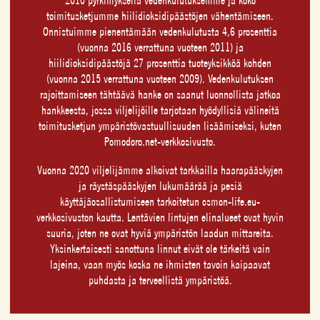
2010 pyrkimyksellä vedenkulutuksemme ja koko
toimitusketjumme hiilidioksidipäästöjen vähentämiseen.
Onnistuimme pienentämään vedenkulutusta 4,6 prosenttia
(vuonna 2016 verrattuna vuoteen 2011) ja
hiilidioksidipäästöjä 27 prosenttia tuoteyksikköä kohden
(vuonna 2015 verrattuna vuoteen 2009). Vedenkulutuksen
rajoittamiseen tähtäävä hanke on saanut luonnollista jatkoa
hankkeesta, jossa viljelijöille tarjotaan hyödyllisiä välineitä
toimitusketjun ympäristövastuullisuuden lisäämiseksi, kuten
Pomodoro.net-verkkosivusto.
Vuonna 2020 viljelijämme alkoivat tarkkailla haarapääskyjen
ja räystäspääskyjen lukumäärää ja pesiä
käyttäjäosallistumiseen tarkoitetun csmon-life.eu-
verkkosivuston kautta. Lentävien lintujen elinalueet ovat hyvin
suuria, joten ne ovat hyviä ympäristön laadun mittareita.
Yksinkertaisesti sanottuna linnut eivät ole tärkeitä vain
lajeina, vaan myös koska ne ihmisten tavoin kaipaavat
puhdasta ja terveellistä ympäristöä.