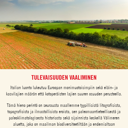
TULEVAISUUDEN VAALIMINEN
Italian luonto lukeutuu Euroopan monimuotoisimpiin sekä eläin- ja
kasvilajien määrän että kotoperäisten lajien suuren osuuden perusteella.
Tämä hieno perintö on seurausta maallemme tyypillisistä litografisista,
topografisista ja ilmastollisista eroista, sen paleomaantieteellisestä ja
paleoklimatologisesta historiasta sekä sijainnista keskellä Välimeren
aluetta, joka on maailman biodiversiteetiltään ja endemialtaan