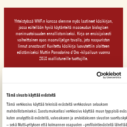
Yhteistyössä WWF:n kanssa olemme myös laatineet käsikirjan,
jossa esitellään hyviä käytänteitä maaseudun biologisen
monimuotoisuuden ennallistamiseksi. Kirja on ensisijaisesti
vaiheittainen opas maanviljelyyn tavalla, jota naapuriston
linnut arvostavat! Kuvitettu käsikirja luovutettiin aloitteen
edistämiseksi Muttin Pomodorino d’Oro -kilpailuun vuonna
2018 osallistuneille tuottajille.
Tällä hetkellä työskentelemme esimerkiksi Km Verde (vihreät
kilometrit) -nimisessä hankkeessa yhteistyössä muun muassa
pisalaisen Sant’Anna-lukion kanssa. Tarkoituksena on kerätä
näkemyksiä ja tutkia mahdollisuuksia toteuttaa luonnon
ennallistaminen, jossa istutettaisiin uutta metsää 10
Tämä sivusto käyttää evästeitä
kilometrin matkalle A1-moottoritien varrelle Parman
Tämä verkkosivu käyttää teknisiä evästeitä verkkosivun selauksen
ulosajoväylän kohdalle.
mahdollistamiseksi. Suostumuksellasi verkkosivu käyttää muun tyyppisiä eväst
kuten analyyttisiä evästeitä, valvoakseen ja arvioidakseen sivuston suorituskyk
Myös toinen luonnon ennallistamisprojektimme Mille Querce
– sekä Mutti-yrityksen että kolmannen osapuolen –profilointievästeitä lähett
(tuhat tammea) on edistynyt pitkälle. Siinä on kyse kilometrin