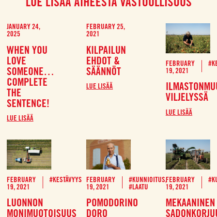
LUE LISÄÄ AIHEESTA VASTUULLISUUS
JANUARY 24,
FEBRUARY 25,
2025
2021
WHEN YOU
KILPAILUN
LOVE
EHDOT &
FEBRUARY
#K
SOMEONE…
SÄÄNNÖT
19, 2021
COMPLETE
ILMASTONMU
LUE LISÄÄ
THE
VILJELYSSÄ
SENTENCE!
LUE LISÄÄ
LUE LISÄÄ
FEBRUARY
#KESTÄVYYS
FEBRUARY
#KUNNIOITUS
,
FEBRUARY
#K
19, 2021
19, 2021
#LAATU
19, 2021
LUONNON
POMODORINO
MEKAANINEN
MONIMUOTOISUUS
DORO
SADONKORJU