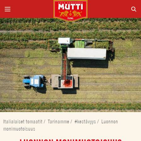
Italialaiset tomaatit
/
Tarinamme
/
#kestävyys
/
Luonnon
monimuotoisuus