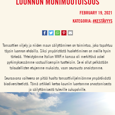
LUONNON MONIMUOTOISUUS
FEBRUARY 19, 2021
KATEGORIA:
#KESTÄVYYS
Tomaattien viljely ja niiden maun säilyttäminen on toimintaa, joka tapahtuu
täysin luonnon ehdoilla. Siksi ympäristöstä huolehtiminen on meille hyvin
tärkeää. Yhteistyömme Italian WWF:n kanssa oli merkittävä askel
pyrkimyksessämme vastuullisempiin tuotteisiin. Se ei ollut pelkästään
taloudellisten etujemme mukaista, vaan seurausta arvoistamme.
Seuraavana vaiheena on pitää huolta tomaattiviljelmiämme ympäröivästä
biodiversiteetistä. Tämä artikkeli kertoo kauniin luontomme arvostamisesta
ja säilyttämisestä tuleville sukupolville.