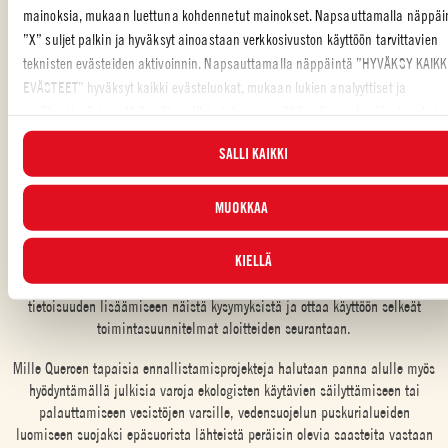
pituisen pesimisalueen perustamisesta punajalkahaukalle,
mainoksia, mukaan luettuna kohdennetut mainokset. Napsauttamalla näppäi
2,6 kilometrin pituisen ekologisen käytävän luomisesta Lomo-
”X” suljet palkin ja hyväksyt ainoastaan verkkosivuston käyttöön tarvittavien
joen varrelle ja tasankometsän istuttamisesta hehtaarin
teknisten evästeiden aktivoinnin. Napsauttamalla näppäintä ”HYVÄKSY KAIKK
alueelle Parman provinssissa sijaitsevaan Sissa Trecasalin
EVÄSTEET” hyväksyt kaikki evästeluokat, mukaan lukien analyyttiset ja
kuntaan.
profilointievästeet. Voit valita milloin tahansa, mitkä evästeet hyväksyt, ja kats
päivitettyä evästeluetteloa ”HALLINNOI”-painikkeesta. Lisätietoja varten tutus
SALLI KAIKKI
MITEN HANKKEET SAIVAT ALKUNSA JA MITÄ JATKOSSA
Evästekäytäntöömme
.
TAPAHTUU?
MUOKKAA
Kymmenen vuotta sitten suuri yleisö ja viljelijät eivät olleet täysin perillä
veden laadun ja biodiversiteetin säilyttämisen tärkeydestä tai
KIELLÄ
ilmastonmuutoksen seurauksista. Kuten kaikki tietävät, parannus lähtee
aina liikkeelle ongelman tiedostamisesta. Siksi päätimme panostaa
tietoisuuden lisäämiseen näistä kysymyksistä ja ottaa käyttöön selkeät
toimintasuunnitelmat aloitteiden seurantaan.
Mille Quercen tapaisia ennallistamisprojekteja halutaan panna alulle myös
hyödyntämällä julkisia varoja ekologisten käytävien säilyttämiseen tai
palauttamiseen vesistöjen varsille, vedensuojelun puskurialueiden
luomiseen suojaksi epäsuorista lähteistä peräisin olevia saasteita vastaan