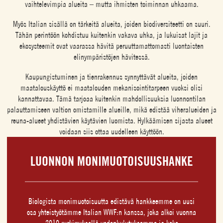
vaihtelevimpia alueita – mutta ihmisten toiminnan uhkaama.
Myös Italian sisällä on tärkeitä alueita, joiden biodiversiteetti on suuri.
Tähän perintöön kohdistuu kuitenkin vakava uhka, ja lukuisat lajit ja
ekosysteemit ovat vaarassa hävitä peruuttamattomasti luontaisten
elinympäristöjen hävitessä.
Kaupungistuminen ja tienrakennus synnyttävät alueita, joiden
maatalouskäyttö ei maatalouden mekanisointitarpeen vuoksi olisi
kannattavaa. Tämä tarjoaa kuitenkin mahdollisuuksia luonnontilan
palauttamiseen valtion omistamille alueille, mikä edistää viheralueiden ja
reuna-alueet yhdistävien käytävien luomista. Hylkäämisen sijasta alueet
voidaan siis ottaa uudelleen käyttöön.
LUONNON MONIMUOTOISUUSHANKE
Biologista monimuotoisuutta edistävä hankkeemme on uusi
osa yhteistyötämme Italian WWF:n kanssa, joka alkoi vuonna