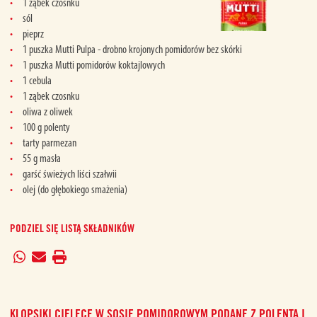
1 ząbek czosnku
sól
pieprz
1 puszka Mutti Pulpa - drobno krojonych pomidorów bez skórki
1 puszka Mutti pomidorów koktajlowych
1 cebula
1 ząbek czosnku
oliwa z oliwek
100 g polenty
tarty parmezan
55 g masła
garść świeżych liści szałwii
olej (do głębokiego smażenia)
PODZIEL SIĘ LISTĄ SKŁADNIKÓW
KLOPSIKI CIELĘCE W SOSIE POMIDOROWYM PODANE Z POLENTĄ I