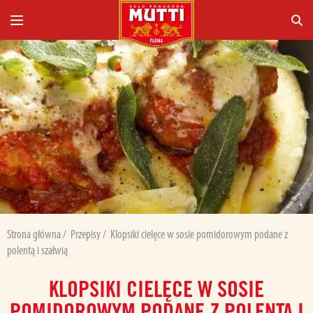
Strona główna
/
Przepisy
/
Klopsiki cielęce w sosie pomidorowym podane z
polentą i szałwią
KLOPSIKI CIELĘCE W SOSIE
POMIDOROWYM PODANE Z POLENTĄ I