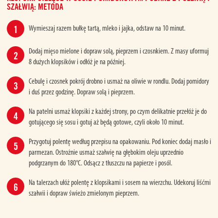
SZAŁWIĄ: METODA
Wymieszaj razem bułkę tartą, mleko i jajka, odstaw na 10 minut.
Dodaj mięso mielone i dopraw solą, pieprzem i czosnkiem. Z masy uformuj
8 dużych klopsików i odłóż je na później.
Cebulę i czosnek pokrój drobno i usmaż na oliwie w rondlu. Dodaj pomidory
i duś przez godzinę. Dopraw solą i pieprzem.
Na patelni usmaż klopsiki z każdej strony, po czym delikatnie przełóż je do
gotującego się sosu i gotuj aż będą gotowe, czyli około 10 minut.
Przygotuj polentę według przepisu na opakowaniu. Pod koniec dodaj masło i
parmezan. Ostrożnie usmaż szałwię na głębokim oleju uprzednio
podgrzanym do 180°C. Odsącz z tłuszczu na papierze i posól.
Na talerzach ułóż polentę z klopsikami i sosem na wierzchu. Udekoruj liśćmi
szałwii i dopraw świeżo zmielonym pieprzem.