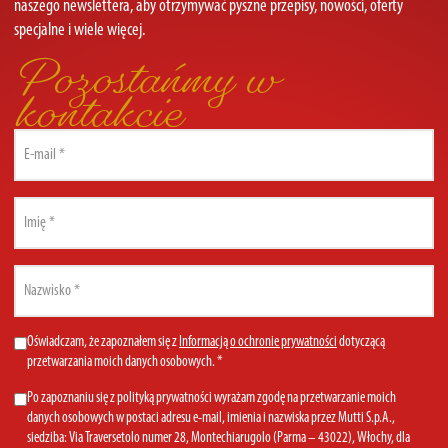
naszego newslettera, aby otrzymywać pyszne przepisy, nowości, oferty
specjalne i wiele więcej.
Pozostańmy w
kontakcie
Email
(Required)
First
name
(Required)
Last
name
(Required)
Privacy
Oświadczam, że zapoznałem się z
Informacją o ochronie prywatności
dotyczącą
przetwarzania moich danych osobowych. *
Policy
(Required)
Marketing
Po zapoznaniu się z polityką prywatności wyrażam zgodę na przetwarzanie moich
danych osobowych w postaci adresu e-mail, imienia i nazwiska przez Mutti S.p.A.,
Consent
siedziba: Via Traversetolo numer 28, Montechiarugolo (Parma – 43022), Włochy, dla