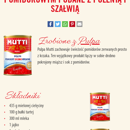
SZAŁWIĄ
Zrobione z
Pulpa
Pulpa Mutti zachowuje świeżość pomidorów zerwanych prosto
z krzaka. Ten wyjątkowy produkt łączy w sobie drobno
pokrojony miąższ i sok z pomidorów.
Składniki
435 g mielonej cielęciny
100 g bułki tartej
300 ml mleka
1 jajko