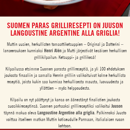
SUOMEN PARAS GRILLIRESEPTI ON JUUSON
LANGOUSTINE ARGENTINE ALLA GRIGLIA!
Muttin uusien, herkullisten tomaattiketsuppien – Original ja Datterini –
lanseerauksen kunniaksi
Henri Alén
ja Mutti järjestivät kesäisen herkullisen
grillikilpailun: Ketsuppi- ja grillikesä!
Kilpailussa etsimme Suomen parasta grillireseptiä, ja yli 100 ehdotuksen
joukosta finaaliin ja samalla Henrin grilliin valikoituivat kolme herkullista
reseptiä, joista kukin saa kunniaa herkullisesta mausta, luovuudesta ja
yllättäen – myös helppoudesta.
Kilpailu on nyt päättynyt ja kansa on äänestänyt finalistien joukosta
suosikkireseptinsä. Suomen parhaaksi grillireseptiksi valikoitui
Juuson
täynnä makua oleva
Langoustine Argentine alla griglia
. Palkinnoksi Juusto
voittaa itselleen matkan Muttin kotiseudulle Parmaan, italialaisen ruoan
kehtoon.