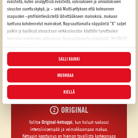
evästeitä, kuten analyyttisiä evästeitä, valvoakseen ja arvioidakseen
sivuston suorituskykyä, ja – sekä Mutti-yrityksen että kolmannen
osapuolen –profilointievästeitä lähettääkseen mainoksia, mukaan
luettuna kohdennetut mainokset. Napsauttamalla näppäintä ”X” suljet
palkin ja hyväksyt ainoastaan verkkosivuston käyttöön tarvittavien
teknisten evästeiden aktivoinnin. Napsauttamalla näppäintä ”HYVÄKSY
KAIKKI EVÄSTEET” hyväksyt kaikki evästeluokat, mukaan lukien
analyyttiset ja profilointievästeet. Voit valita milloin tahansa, mitkä
SALLI KAIKKI
evästeet hyväksyt, ja katsella päivitettyä evästeluetteloa ”HALLINNOI”-
painikkeesta. Lisätietoja varten tutustu
Evästekäytäntöömme
.
MUOKKAA
KIELLÄ
ORIGINAL
Valitse
Original-ketsuppi
, kun haluat ruokaasi
intensiivisempää ja voimakkaampaa makua.
Ketsupin koostumus on hieman tavallista karkeampaa