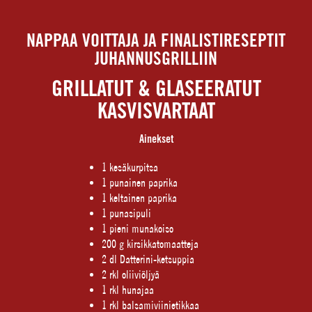
NAPPAA VOITTAJA JA FINALISTIRESEPTIT
JUHANNUSGRILLIIN
GRILLATUT & GLASEERATUT
KASVISVARTAAT
Ainekset
1 kesäkurpitsa
1 punainen paprika
1 keltainen paprika
1 punasipuli
1 pieni munakoiso
200 g kirsikkatomaatteja
2 dl Datterini-ketsuppia
2 rkl oliiviöljyä
1 rkl hunajaa
1 rkl balsamiviinietikkaa