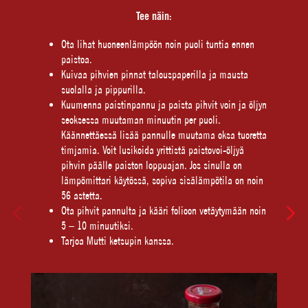
Tee näin:
Ota lihat huoneenlämpöön noin puoli tuntia ennen
paistoa.
Kuivaa pihvien pinnat talouspaperilla ja mausta
suolalla ja pippurilla.
Kuumenna paistinpannu ja paista pihvit voin ja öljyn
seoksessa muutaman minuutin per puoli.
Käännettäessä lisää pannulle muutama oksa tuoretta
timjamia. Voit lusikoida yrittistä paistovoi-öljyä
pihvin päälle paiston loppuajan. Jos sinulla on
lämpömittari käytössä, sopiva sisälämpötila on noin
56 astetta.
Ota pihvit pannulta ja kääri folioon vetäytymään noin
5 – 10 minuutiksi.
Tarjoa Mutti ketsupin kanssa.