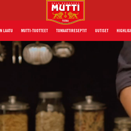
N LAATU
MUTTI-TUOTTEET
TOMAATTIRESEPTIT
UUTISET
HIGHLIG