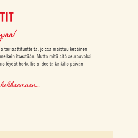
TIT
yvää!
ja tomaattituotteita, joissa maistuu kesäinen
 melkein itsestään. Mutta mitä sitä seuraavaksi
e löydät herkullisia ideoita kaikille päivän
an kokkaamaan…