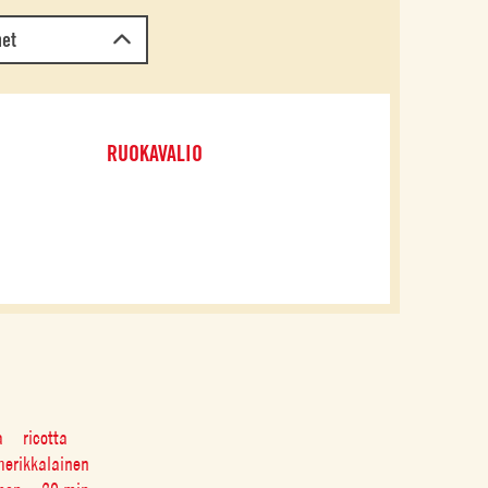
met
RUOKAVALIO
a
ricotta
erikkalainen