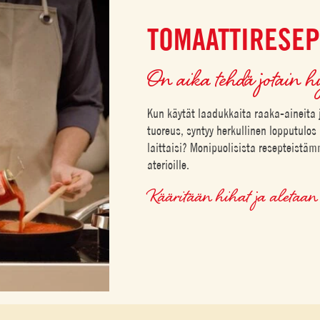
TOMAATTIRESEP
On aika tehdä jotain h
Kun käytät laadukkaita raaka-aineita 
tuoreus, syntyy herkullinen lopputulos
laittaisi? Monipuolisista resepteistämm
aterioille.
Kääritään hihat ja aleta