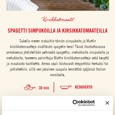
Kirsikkatomaatit
SPAGETTI SIMPUKOILLA JA KIRSIKKATOMAATEILLA
Sukella meren makuihin tämän simpukoita ja Muttin
kirsikkatomaatteja sisältävän spagetin kera! Tässä ihastuttavassa
annoksessa yhdistellään pehmeää spagettia, mehukkaita simpukoita ja
mehukkaita, tuoreena poimittuja Muttin kirsikkatomaatteja sekä kevyttä
ja maukasta kastiketta. Annos sopii loistavasti elegantiksi herkuksi tai
juhlahetkiin, sillä sen jokainen suupala lennättää syöjänsä Italian
rannikolle.
KESKIVERTO
30 min