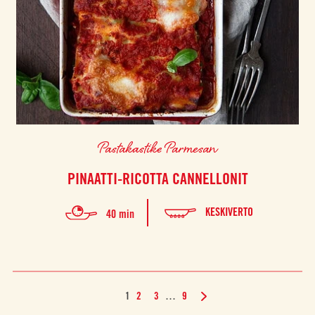
Pastakastike Parmesan
PINAATTI-RICOTTA CANNELLONIT
KESKIVERTO
40 min
1
2
3
…
9