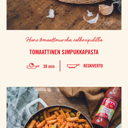
Hieno tomaattimurska valkosipulilla
TOMAATTINEN SIMPUKKAPASTA
KESKIVERTO
30 min