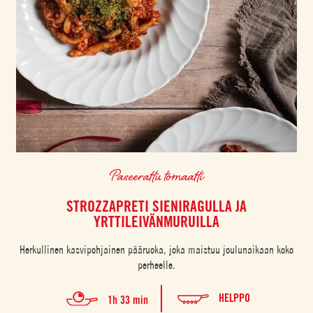
Paseerattu tomaatti
STROZZAPRETI SIENIRAGULLA JA
YRTTILEIVÄNMURUILLA
Herkullinen kasvipohjainen pääruoka, joka maistuu joulunaikaan koko
perheelle.
HELPPO
1h 33 min