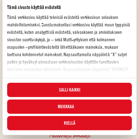
Tämä sivusto käyttää evästeitä
Tämä verkkosivu käyttää teknisiä evästeitä verkkosivun selauksen
mahdollistamiseksi. Suostumuksellasi verkkosivu käyttää muun tyyppisiä
evästeitä, kuten analyyttisiä evästeitä, valvoakseen ja arvioidakseen
sivuston suorituskykyä, ja – sekä Mutti-yrityksen että kolmannen
osapuolen –profilointievästeitä lähettääkseen mainoksia, mukaan
luettuna kohdennetut mainokset. Napsauttamalla näppäintä ”X” suljet
palkin ja hyväksyt ainoastaan verkkosivuston käyttöön tarvittavien
teknisten evästeiden aktivoinnin. Napsauttamalla näppäintä ”HYVÄKSY
KAIKKI EVÄSTEET” hyväksyt kaikki evästeluokat, mukaan lukien
analyyttiset ja profilointievästeet. Voit valita milloin tahansa, mitkä
SALLI KAIKKI
evästeet hyväksyt, ja katsella päivitettyä evästeluetteloa ”HALLINNOI”-
painikkeesta. Lisätietoja varten tutustu
Evästekäytäntöömme
.
MUOKKAA
KIELLÄ
Paseerattu tomaatti