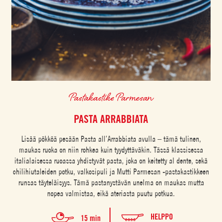
Pastakastike Parmesan
PASTA ARRABBIATA
Lisää pökköä pesään Pasta all’Arrabbiata avulla – tämä tulinen,
maukas ruoka on niin rohkea kuin tyydyttäväkin. Tässä klassisessa
italialaisessa ruoassa yhdistyvät pasta, joka on keitetty al dente, sekä
chilihiutaleiden potku, valkosipuli ja Mutti Parmesan -pastakastikkeen
runsas täyteläisyys. Tämä pastanystävän unelma on maukas mutta
nopea valmistaa, eikä ateriasta puutu potkua.
HELPPO
15 min