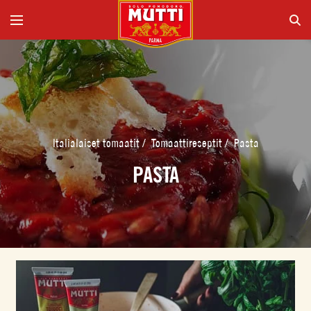
Italialaiset tomaatit
/
Tomaattireseptit
/
Pasta
PASTA