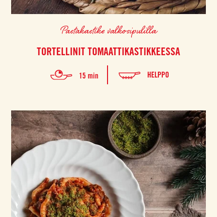
Pastakastike valkosipulilla
TORTELLINIT TOMAATTIKASTIKKEESSA
HELPPO
15 min