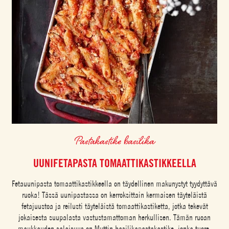
Pastakastike basilika
UUNIFETAPASTA TOMAATTIKASTIKKEELLA
Fetauunipasta tomaattikastikkeella on täydellinen makunystyt tyydyttävä
ruoka! Tässä uunipastassa on kerroksittain kermaisen täyteläistä
fetajuustoa ja reilusti täyteläistä tomaattikastiketta, jotka tekevät
jokaisesta suupalasta vastustamattoman herkullisen. Tämän ruoan
maukkauden salaisuus on Muttin basilikapastakastike, jonka tuore,