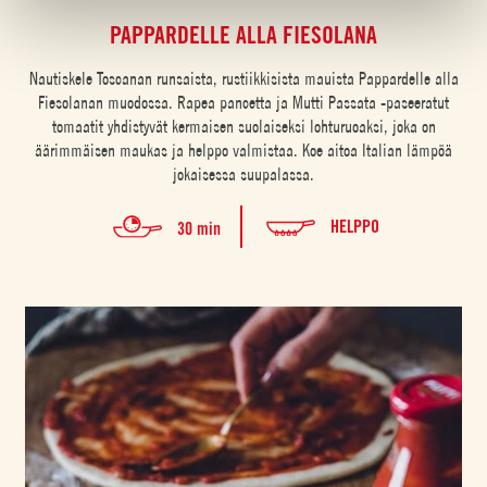
PAPPARDELLE ALLA FIESOLANA
Nautiskele Toscanan runsaista, rustiikkisista mauista Pappardelle alla
Fiesolanan muodossa. Rapea pancetta ja Mutti Passata -paseeratut
tomaatit yhdistyvät kermaisen suolaiseksi lohturuoaksi, joka on
äärimmäisen maukas ja helppo valmistaa. Koe aitoa Italian lämpöä
jokaisessa suupalassa.
HELPPO
30 min