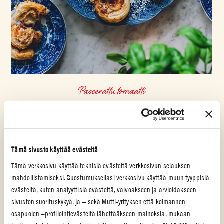
Paseerattu tomaatti
ITALIALAISET KINKKURULLAT
Näissä rapeissa, suolaisissa ja makua pursuavissa italialaisissa
kinkkurullissa murea lehtitaikina, Mutti Passata, prosciutto ja
Tämä sivusto käyttää evästeitä
parmesaani yhdistyvät todelliseksi, vastustamattomaksi herkuksi.
Tämä verkkosivu käyttää teknisiä evästeitä verkkosivun selauksen
Nopeasti valmistuvat, kaikkiin tilaisuuksiin sopivat ja herkulliset
suupalat tekevät aina vaikutuksen.
mahdollistamiseksi. Suostumuksellasi verkkosivu käyttää muun tyyppisiä
evästeitä, kuten analyyttisiä evästeitä, valvoakseen ja arvioidakseen
HELPPO
sivuston suorituskykyä, ja – sekä Mutti-yrityksen että kolmannen
20 min
osapuolen –profilointievästeitä lähettääkseen mainoksia, mukaan