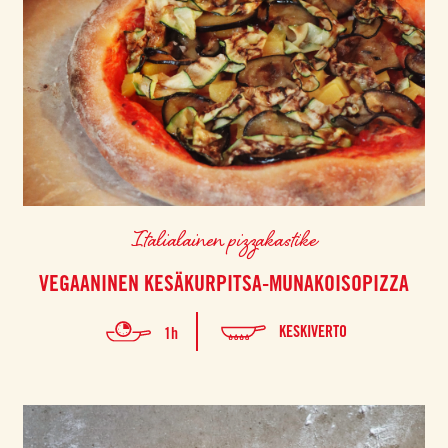
Italialainen pizzakastike
VEGAANINEN KESÄKURPITSA-MUNAKOISOPIZZA
KESKIVERTO
1h