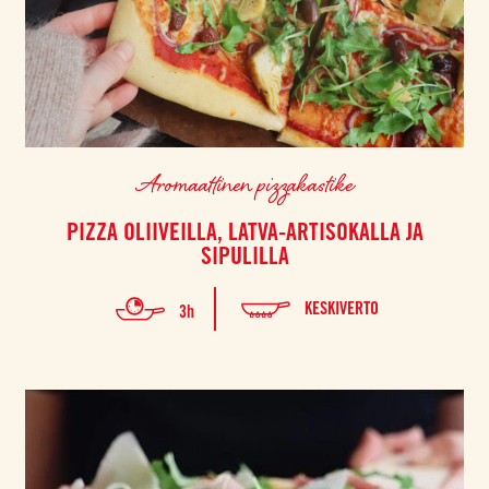
Aromaattinen pizzakastike
PIZZA OLIIVEILLA, LATVA-ARTISOKALLA JA
SIPULILLA
KESKIVERTO
3h