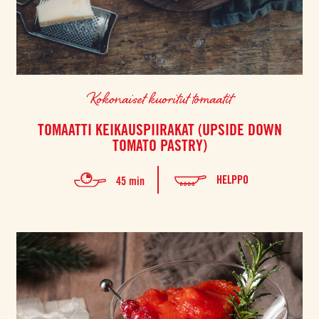
Kokonaiset kuoritut tomaatit
TOMAATTI KEIKAUSPIIRAKAT (UPSIDE DOWN
TOMATO PASTRY)
HELPPO
45 min