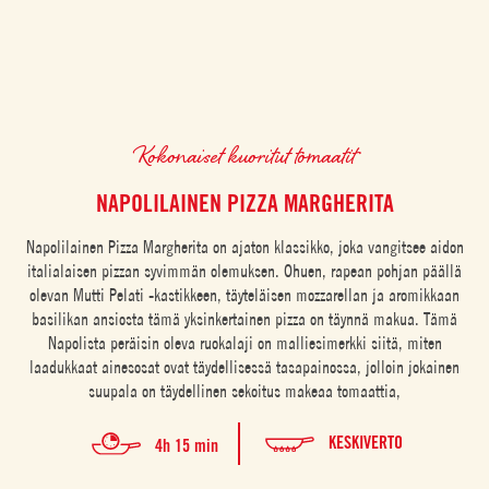
Kokonaiset kuoritut tomaatit
NAPOLILAINEN PIZZA MARGHERITA
Napolilainen Pizza Margherita on ajaton klassikko, joka vangitsee aidon
italialaisen pizzan syvimmän olemuksen. Ohuen, rapean pohjan päällä
olevan Mutti Pelati -kastikkeen, täyteläisen mozzarellan ja aromikkaan
basilikan ansiosta tämä yksinkertainen pizza on täynnä makua. Tämä
Napolista peräisin oleva ruokalaji on malliesimerkki siitä, miten
laadukkaat ainesosat ovat täydellisessä tasapainossa, jolloin jokainen
suupala on täydellinen sekoitus makeaa tomaattia,
KESKIVERTO
4h 15 min