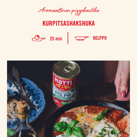
Aromaattinen pizzakastike
KURPITSASHAKSHUKA
HELPPO
25 min