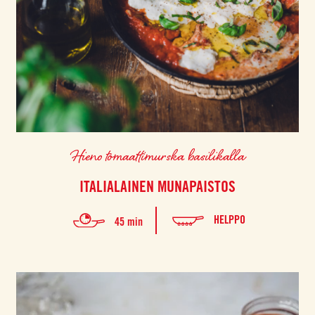
Hieno tomaattimurska basilikalla
ITALIALAINEN MUNAPAISTOS
HELPPO
45 min