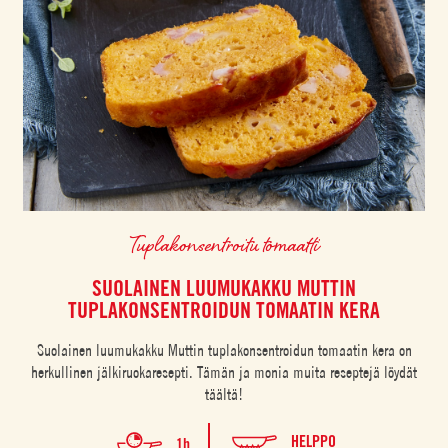
Tuplakonsentroitu tomaatti
SUOLAINEN LUUMUKAKKU MUTTIN
TUPLAKONSENTROIDUN TOMAATIN KERA
Suolainen luumukakku Muttin tuplakonsentroidun tomaatin kera on
herkullinen jälkiruokaresepti. Tämän ja monia muita reseptejä löydät
täältä!
HELPPO
1h