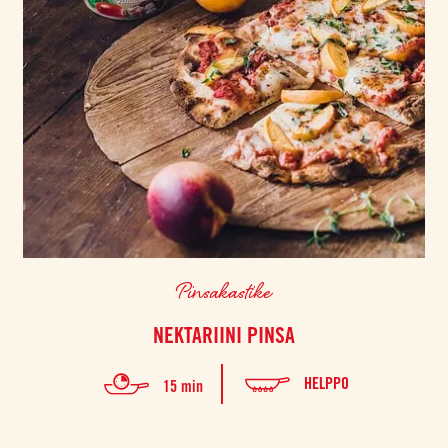
Pinsakastike
NEKTARIINI PINSA
HELPPO
15 min