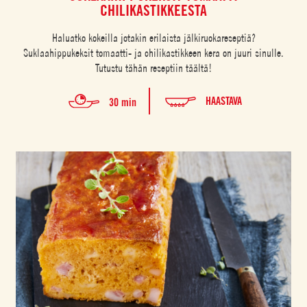
CHILIKASTIKKEESTA
Haluatko kokeilla jotakin erilaista jälkiruokareseptiä?
Suklaahippukeksit tomaatti- ja chilikastikkeen kera on juuri sinulle.
Tutustu tähän reseptiin täältä!
HAASTAVA
30 min