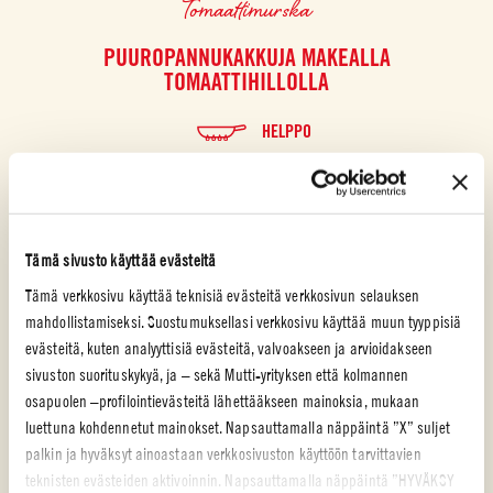
Tomaattimurska
PUUROPANNUKAKKUJA MAKEALLA
TOMAATTIHILLOLLA
HELPPO
Tämä sivusto käyttää evästeitä
Tämä verkkosivu käyttää teknisiä evästeitä verkkosivun selauksen
mahdollistamiseksi. Suostumuksellasi verkkosivu käyttää muun tyyppisiä
evästeitä, kuten analyyttisiä evästeitä, valvoakseen ja arvioidakseen
sivuston suorituskykyä, ja – sekä Mutti-yrityksen että kolmannen
osapuolen –profilointievästeitä lähettääkseen mainoksia, mukaan
luettuna kohdennetut mainokset. Napsauttamalla näppäintä ”X” suljet
palkin ja hyväksyt ainoastaan verkkosivuston käyttöön tarvittavien
teknisten evästeiden aktivoinnin. Napsauttamalla näppäintä ”HYVÄKSY