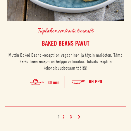
Tuplakonsentroitu tomaatti
BAKED BEANS PAVUT
Muttin Baked Beans -resepti on vegaaninen ja täysin maidoton. Tämä
herkullinen resepti on helppo valmistaa. Tutustu resptiin
kokonaisuudessaan täältä!
HELPPO
30 min
1
2
3