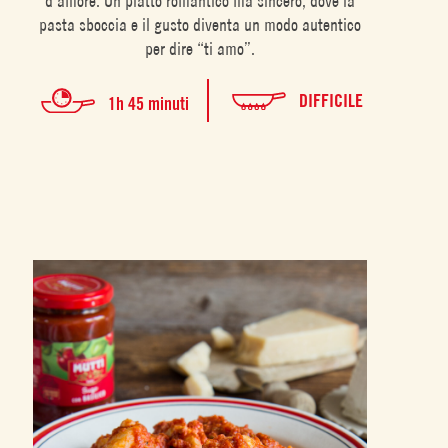
d’amore. Un piatto romantico ma sincero, dove la
pasta sboccia e il gusto diventa un modo autentico
per dire “ti amo”.
DIFFICILE
1h 45 minuti