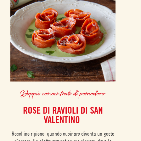
Doppio concentrato di pomodoro
ROSE DI RAVIOLI DI SAN
VALENTINO
Roselline ripiene: quando cucinare diventa un gesto