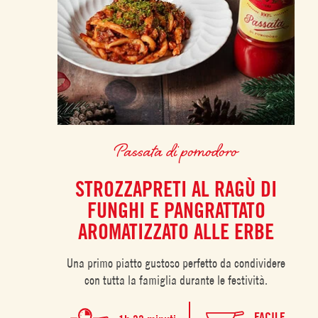
Passata di pomodoro
STROZZAPRETI AL RAGÙ DI
FUNGHI E PANGRATTATO
AROMATIZZATO ALLE ERBE
Una primo piatto gustoso perfetto da condividere
con tutta la famiglia durante le festività.
FACILE