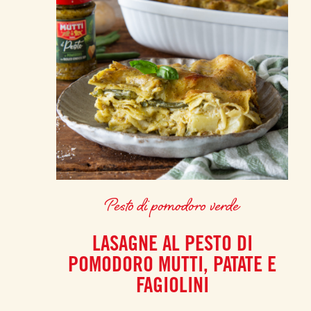
Pesto di pomodoro verde
LASAGNE AL PESTO DI
POMODORO MUTTI, PATATE E
FAGIOLINI