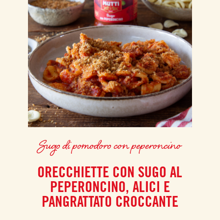
Sugo di pomodoro con peperoncino
ORECCHIETTE CON SUGO AL
PEPERONCINO, ALICI E
PANGRATTATO CROCCANTE