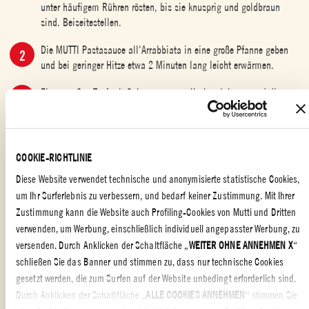
unter häufigem Rühren rösten, bis sie knusprig und goldbraun
sind. Beiseitestellen.
Die MUTTI Pastasauce all'Arrabbiata in eine große Pfanne geben
und bei geringer Hitze etwa 2 Minuten lang leicht erwärmen.
Einen großen Topf mit Salzwasser zum Kochen bringen und die
Orecchiette darin garen. Al dente abgießen und direkt in die Pfanne
mit der Sauce geben.
Zum Servieren die Orecchiette gut mit der Sauce vermengen und
COOKIE-RICHTLINIE
mit einer Prise Sardellen-Semmelbröseln bestreuen. Guten Appetit!
Diese Website verwendet technische und anonymisierte statistische Cookies,
um Ihr Surferlebnis zu verbessern, und bedarf keiner Zustimmung. Mit Ihrer
Zustimmung kann die Website auch Profiling-Cookies von Mutti und Dritten
verwenden, um Werbung, einschließlich individuell angepasster Werbung, zu
HAUPTGERICHTE
,
FÜR DIE GANZE FAMILIE
,
REIS
,
PASTA
versenden. Durch Anklicken der Schaltfläche „
WEITER OHNE ANNEHMEN X
“
schließen Sie das Banner und stimmen zu, dass nur technische Cookies
gesetzt werden, die zum Surfen auf der Website unbedingt erforderlich sind.
Durch Anklicken der Schaltfläche „
ALLE COOKIES ANNEHMEN
“ stimmen Sie
ORECCHIETTE MIT SCHARFER