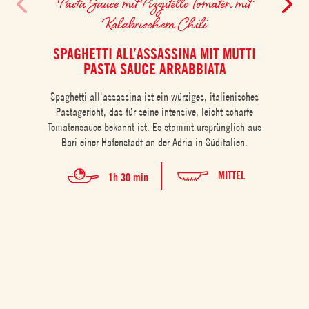
Pasta Sauce mit Pizzutello Tomaten mit
Pa
macht.
Kalabrischem Chili
SPAGHETTI ALL’ASSASSINA MIT MUTTI
PASTA SAUCE ARRABBIATA
Knusp
Spaghetti all'assassina ist ein würziges, italienisches
Genu
Pastagericht, das für seine intensive, leicht scharfe
fer
Tomatensauce bekannt ist. Es stammt ursprünglich aus
zaube
Bari einer Hafenstadt an der Adria in Süditalien.
als Ap
Part
vari
MITTEL
1h 30 min