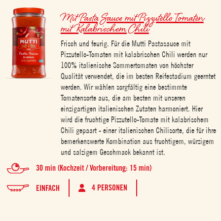
Mit
Pasta Sauce mit Pizzutello Tomaten
mit Kalabrischem Chili
Frisch und feurig. Für die Mutti Pastasauce mit
Pizzutello-Tomaten mit kalabrischen Chili werden nur
100% italienische Sommertomaten von höchster
Qualität verwendet, die im besten Reifestadium geerntet
werden. Wir wählen sorgfältig eine bestimmte
Tomatensorte aus, die am besten mit unseren
einzigartigen italienischen Zutaten harmoniert. Hier
wird die fruchtige Pizzutello-Tomate mit kalabrischem
Chili gepaart - einer italienischen Chilisorte, die für ihre
bemerkenswerte Kombination aus fruchtigem, würzigem
und salzigem Geschmack bekannt ist.
30 min (Kochzeit / Vorbereitung: 15 min)
4 PERSONEN
EINFACH