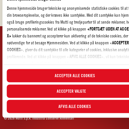
Denne hjemmeside bruger tekniske og anonymiserede statistiske cookies til at 
LÆS OM VORES VÆRDIER
din browseroplevelse, og der kræves ikke samtykke. Med dit samtykke kan hje
også bruge profileringscookies fra Mutti og tredjeparter til at sende reklamer, 
personaliserede reklamer. Ved at klikke på knappen
«FORTSÆT UDEN AT ACCE
X»
lukker du banneret og accepterer kun aktivering af de tekniske cookies, der 
nødvendige for at besøge Hjemmesiden. Ved at klikke på knappen «
ACCEPTER
KUNDESERVICE
SELSKAB
COOKIES
», giver du dit samtykke til alle kategorier af cookies, inklusive analyt
Kontakt os
Certificeringer
profilerende. Ved at klikke på knappen «
AFVIS ALLE COOKIES
», vil kun teknisk
Etiske regler
og anonymiserede statistiske cookies blive aktiveret.
Whistleblowing
JURIDISK OG FORTROLIGHED
ACCEPTER ALLE COOKIES
I dette banner kan du vælge eller fravælge de kategorier af cookies, du ønsker a
Privatlivspolitik
acceptere, ved hjælp af de specifikke flueben og ved at klikke på knappen “
AC
Cookie Policy – Cookie Settings
VALGTE
”. Du kan til enhver tid vælge, hvilke cookies du vil give samtykke til, o
ACCEPTER VALGTE
Populære opskrifter
opdaterede liste over cookierne i
Cookieindstillinger
. For yderligere oplysninger
læse vores
Cookiepolitik
.
AFVIS ALLE COOKIES
© 2026 Mutti S.p.A. Industria Conserve Alimentari