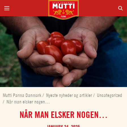
Mutti Parma Danmark
/
Nyeste nyheder og artikler
/
Uncategorized
/
Når man elsker nogen…
NÅR MAN ELSKER NOGEN
…
JANUARY 24, 2025