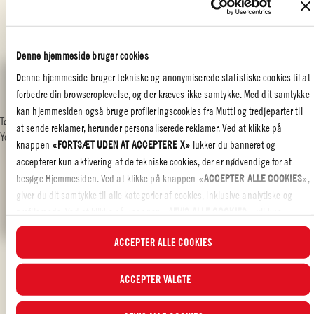
Der udloddes seks Mutti-gaveposer blandt deltagerne. Du kan deltage via
Muttis profiler eller samarbejdsopslag. Du kan deltage så mange gange, du
vil. Læs konkurrencevilkårene
her
.
Denne hjemmeside bruger cookies
Denne hjemmeside bruger tekniske og anonymiserede statistiske cookies til at
forbedre din browseroplevelse, og der kræves ikke samtykke. Med dit samtykke
kan hjemmesiden også bruge profileringscookies fra Mutti og tredjeparter til
To watch this video you need to approve marketing cookies so we can use
at sende reklamer, herunder personaliserede reklamer. Ved at klikke på
YouTube.
knappen
«FORTSÆT UDEN AT ACCEPTERE X»
lukker du banneret og
accepterer kun aktivering af de tekniske cookies, der er nødvendige for at
MANAGE SETTINGS
besøge Hjemmesiden. Ved at klikke på knappen «
ACCEPTER ALLE COOKIES
»,
giver du dit samtykke til alle kategorier af cookies, inklusive analytiske og
profilerende. Ved at klikke på knappen «
AFVIS ALLE COOKIES
», vil kun
tekniske cookies og anonymiserede statistiske cookies blive aktiveret.
ACCEPTER ALLE COOKIES
I dette banner kan du vælge eller fravælge de kategorier af cookies, du ønsker
at acceptere, ved hjælp af de specifikke flueben og ved at klikke på knappen
ACCEPTER VALGTE
RELATED POSTS
“
ACCEPTER VALGTE
”. Du kan til enhver tid vælge, hvilke cookies du vil give
samtykke til, og se den opdaterede liste over cookierne i
Cookieindstillinger
.