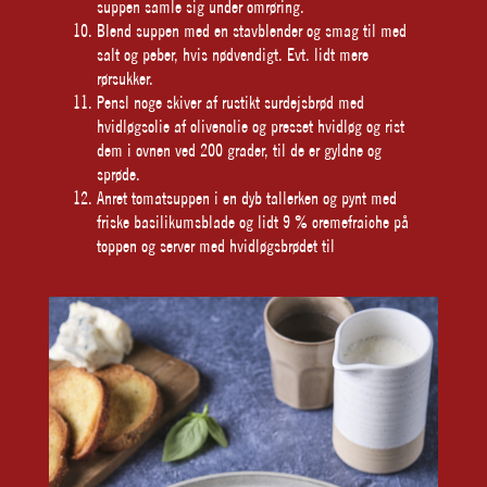
suppen samle sig under omrøring.
Blend suppen med en stavblender og smag til med
salt og peber, hvis nødvendigt. Evt. lidt mere
rørsukker.
Pensl noge skiver af rustikt surdejsbrød med
hvidløgsolie af olivenolie og presset hvidløg og rist
dem i ovnen ved 200 grader, til de er gyldne og
sprøde.
Anret tomatsuppen i en dyb tallerken og pynt med
friske basilikumsblade og lidt 9 % cremefraiche på
toppen og server med hvidløgsbrødet til