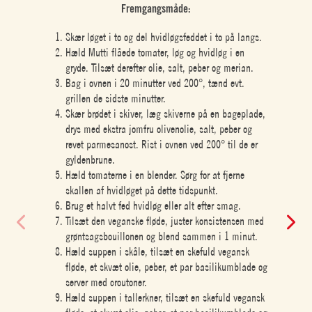
Fremgangsmåde:
Skær løget i to og del hvidløgsfeddet i to på langs.
Hæld Mutti flåede tomater, løg og hvidløg i en
gryde. Tilsæt derefter olie, salt, peber og merian.
Bag i ovnen i 20 minutter ved 200°, tænd evt.
grillen de sidste minutter.
Skær brødet i skiver, læg skiverne på en bageplade,
drys med ekstra jomfru olivenolie, salt, peber og
revet parmesanost. Rist i ovnen ved 200° til de er
gyldenbrune.
Hæld tomaterne i en blender. Sørg for at fjerne
skallen af hvidløget på dette tidspunkt.
Brug et halvt fed hvidløg eller alt efter smag.
Tilsæt den veganske fløde, juster konsistensen med
grøntsagsbouillonen og blend sammen i 1 minut.
Hæld suppen i skåle, tilsæt en skefuld vegansk
fløde, et skvæt olie, peber, et par basilikumblade og
server med croutoner.
Hæld suppen i tallerkner, tilsæt en skefuld vegansk