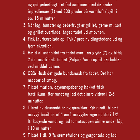
og rød peberfrugt i et fad sammen med de andre
ingredienser (1) ved 200 grader på varmluft / grill i
ca. 15 minutter.
Når løg, tomater og peberfrugt er grillet, gerne m. sort
og grillet overflade, tages fadet ud af ovnen.
Fisk laurbærblade op. Tryk / pres hvidløgsfedene ud og
fjern skrællen.
Hæld al indholdet fra fadet over i en gryde (2) og tilføj
2 ds. mutti hak. tomat (Polpa). Varm op til det bobler
ved middel varme.
OBS: Husk det gode bundsnask fra fadet. Det har
masser af smag.
Tilsæt marian, cayennepeber og hakket frisk
basilikum. Rør rundt og lad det simre videre i 2-3
minutter.
Tilsæt hvidvinseddike og rørsukker. Rør rundt, tilsæt
maggi-bouillon af 4 små maggiteringer opløst i 1/2
ltr kogende vand, og lad tomatsuppen simre under låg
i 10 minutter.
Tilsæt 1 dl. 9 % cremefraiche og gorgonzola og lad