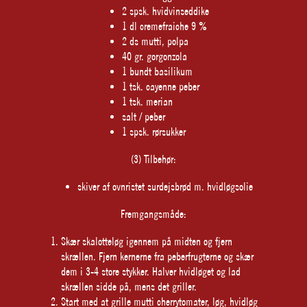
2 spsk. hvidvinseddike
1 dl cremefraiche 9 %
2 ds mutti, polpa
40 gr. gorgonzola
1 bundt basilikum
1 tsk. cayenne peber
1 tsk. merian
salt / peber
1 spsk. rørsukker
(3) Tilbehør:
skiver af ovnristet surdejsbrød m. hvidløgsolie
Fremgangsmåde:
Skær skalotteløg igennem på midten og fjern
skrællen. Fjern kernerne fra peberfrugterne og skær
dem i 3-4 store stykker. Halver hvidløget og lad
skrællen sidde på, mens det griller.
Start med at grille mutti cherrytomater, løg, hvidløg