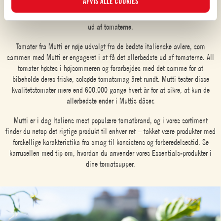
AFVIS ALLE COOKIES
tomatprodukter. Det har Mutti nu gjort i de sidste 124 år, hvilket har givet
du vil give samtykke til, og se den opdaterede liste over cookierne i
Mutti helt enestående viden om tomater, og om hvordan man får det meste
Cookieindstillinger
. For yderligere oplysninger kan du læse
ud af tomaterne.
vores
Cookiepolitik
.
Tomater fra Mutti er nøje udvalgt fra de bedste italienske avlere, som
sammen med Mutti er engageret i at få det allerbedste ud af tomaterne. All
tomater høstes i højsommeren og forarbejdes med det samme for at
bibeholde deres friske, solsøde tomatsmag året rundt. Mutti tester disse
kvalitetstomater mere end 600.000 gange hvert år for at sikre, at kun de
allerbedste ender i Muttis dåser.
Mutti er i dag Italiens mest populære tomatbrand, og i vores sortiment
finder du netop det rigtige produkt til enhver ret – takket være produkter med
forskellige karakteristika fra smag til konsistens og forberedelsestid. Se
karrusellen med tip om, hvordan du anvender vores Essentials-produkter i
dine tomatsupper.