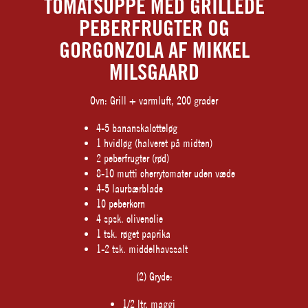
TOMATSUPPE MED GRILLEDE
PEBERFRUGTER OG
GORGONZOLA AF MIKKEL
MILSGAARD
Ovn: Grill + varmluft, 200 grader
4-5 bananskalotteløg
1 hvidløg (halveret på midten)
2 peberfrugter (rød)
8-10 mutti cherrytomater uden væde
4-5 laurbærblade
10 peberkorn
4 spsk. olivenolie
1 tsk. røget paprika
1-2 tsk. middelhavssalt
(2) Gryde:
1/2 ltr. maggi