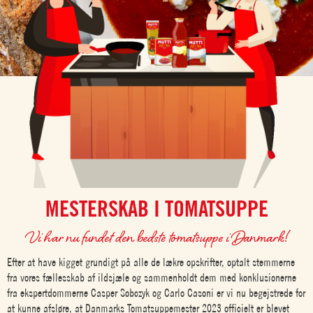
MESTERSKAB I TOMATSUPPE
Vi har nu fundet den bedste tomatsuppe i Danmark!
Efter at have kigget grundigt på alle de lækre opskrifter, optalt stemmerne
fra vores fællesskab af ildsjæle og sammenholdt dem med konklusionerne
fra ekspertdommerne Casper Sobczyk og Carlo Casoni er vi nu begejstrede for
at kunne afsløre, at Danmarks Tomatsuppemester 2023 officielt er blevet