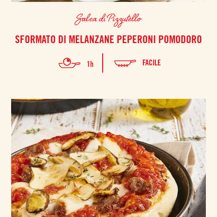
Salsa di Pizzutello
SFORMATO DI MELANZANE PEPERONI POMODORO
FACILE
1h