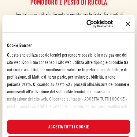
POMODORO E PESTO DI RUCOLA
Una deliziosa millefoglie salata vestita per le feste. Tre strati di
croccante pasta sfoglia che accolgono tanti ciuffetti di gustosa crema
di ricotta al pomodoro alternati ad un profumato pesto di rucola e
menta. Una ricetta 100% vegetale elegante e creativa perfetta per le
festività.
Cookie Banner
Questo sito utilizza cookie tecnici per rendere possibile la navigazione del
FACILE
45 minuti
sito web. Con il tuo consenso il sito web utilizza altre tipologie di cookie tra
cui cookie analitici, per monitorare e valutare le performance del sito, e di
profilazione, di Mutti e di terza parte, per inviare pubblicità, anche
personalizzata. Cliccando sul tasto «X» procedi allachiusura del banner e
acconsenti all’attivazione dei soli cookie tecnici, necessari alla
navigazione del sito web. Cliccando sul tasto «ACCETTA TUTTI I COOKIE»
presti il consenso a tutte le categorie di cookie, inclusi quelli analitici e di
profilazione. In qualsiasi momento puoi scegliere a quali cookie prestare il
consenso e visualizzare l’elenco aggiornato dei cookie attraverso il
ACCETTA TUTTI I COOKIE
pulsante “GESTISCI”. Per maggiori informazioni, ti invitiamo a leggere la
nostra
Cookie Policy
.