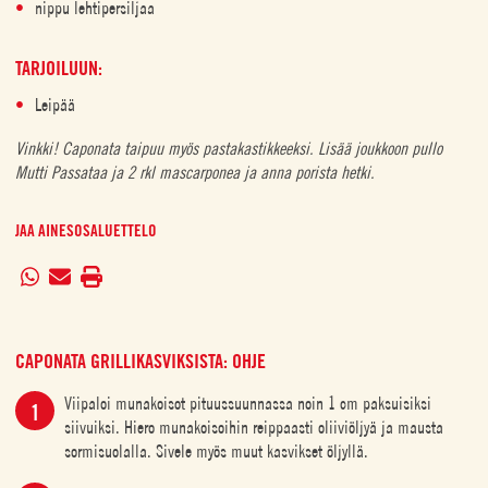
nippu lehtipersiljaa
TARJOILUUN:
Leipää
Vinkki! Caponata taipuu myös pastakastikkeeksi. Lisää joukkoon pullo
Mutti Passataa ja 2 rkl mascarponea ja anna porista hetki.
JAA AINESOSALUETTELO
CAPONATA GRILLIKASVIKSISTA: OHJE
Viipaloi munakoisot pituussuunnassa noin 1 cm paksuisiksi
siivuiksi. Hiero munakoisoihin reippaasti oliiviöljyä ja mausta
sormisuolalla. Sivele myös muut kasvikset öljyllä.