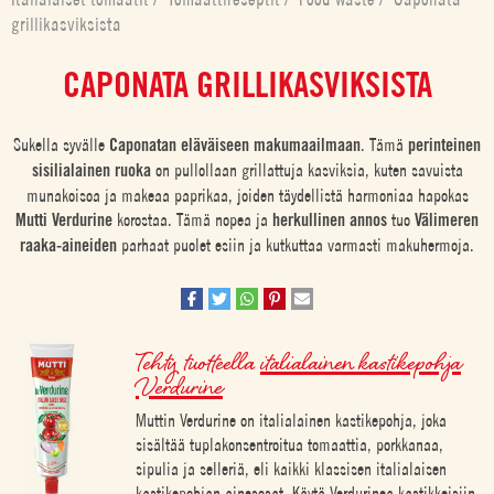
grillikasviksista
CAPONATA GRILLIKASVIKSISTA
Sukella syvälle
Caponatan eläväiseen makumaailmaan
. Tämä
perinteinen
sisilialainen ruoka
on pullollaan grillattuja kasviksia, kuten savuista
munakoisoa ja makeaa paprikaa, joiden täydellistä harmoniaa hapokas
Mutti Verdurine
korostaa. Tämä nopea ja
herkullinen annos
tuo
Välimeren
raaka-aineiden
parhaat puolet esiin ja kutkuttaa varmasti makuhermoja.
Tehty tuotteella
italialainen kastikepohja
Verdurine
Muttin Verdurine on italialainen kastikepohja, joka
sisältää tuplakonsentroitua tomaattia, porkkanaa,
sipulia ja selleriä, eli kaikki klassisen italialaisen
kastikepohjan ainesosat. Käytä Verdurinea kastikkeisiin