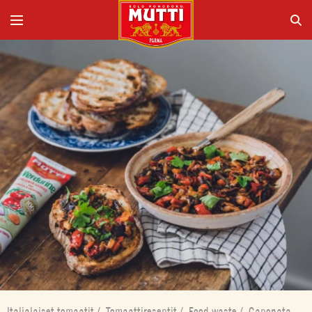
Italialaiset tomaatit
/
Tomaattireseptit
/
Food waste
/
Caponata