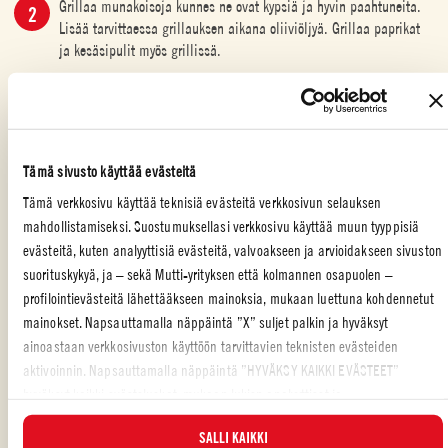
Grillaa munakoisoja kunnes ne ovat kypsiä ja hyvin paahtuneita.
Lisää tarvittaessa grillauksen aikana oliiviöljyä. Grillaa paprikat
ja kesäsipulit myös grillissä.
Kuutioi grillikasvikset. Silppua lehtipersilja. Sekoita joukkoon
Mutti Verdurine ja loput ainekset. Halutessasi pilko joukkoon myös
oliiveja tai kapriksia.
Tämä sivusto käyttää evästeitä
Tarjoile paahdetun leivän kera.
Tämä verkkosivu käyttää teknisiä evästeitä verkkosivun selauksen
mahdollistamiseksi. Suostumuksellasi verkkosivu käyttää muun tyyppisiä
evästeitä, kuten analyyttisiä evästeitä, valvoakseen ja arvioidakseen sivuston
suorituskykyä, ja – sekä Mutti-yrityksen että kolmannen osapuolen –
PÄÄRUOKA
,
PERHE
,
FOOD WASTE
profilointievästeitä lähettääkseen mainoksia, mukaan luettuna kohdennetut
mainokset. Napsauttamalla näppäintä ”X” suljet palkin ja hyväksyt
ainoastaan verkkosivuston käyttöön tarvittavien teknisten evästeiden
aktivoinnin. Napsauttamalla näppäintä ”HYVÄKSY KAIKKI EVÄSTEET”
Tarjoile
kasvikset pastan
ja
mascarponenokareen
kera. Muista lisätä
hyväksyt kaikki evästeluokat, mukaan lukien analyyttiset ja
myös
Mutti Passataa
, jos haluat täyteläisen kermaisen kastikkeen
profilointievästeet. Voit valita milloin tahansa, mitkä evästeet hyväksyt, ja
viimeistelemään
pasta-annoksesi
.
SALLI KAIKKI
katsella päivitettyä evästeluetteloa ”HALLINNOI”-painikkeesta. Lisätietoja