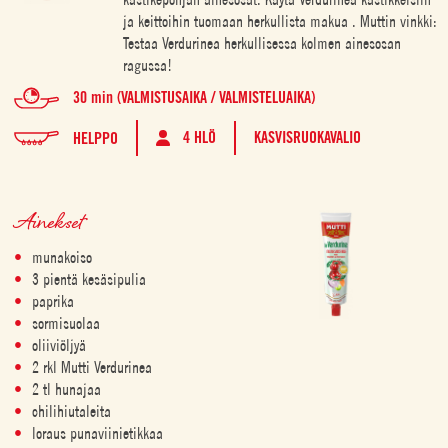
ja keittoihin tuomaan herkullista makua . Muttin vinkki:
Testaa Verdurinea herkullisessa kolmen ainesosan
ragussa!
30 min (VALMISTUSAIKA / VALMISTELUAIKA)
4 HLÖ
KASVISRUOKAVALIO
HELPPO
Ainekset
munakoiso
3 pientä kesäsipulia
paprika
sormisuolaa
oliiviöljyä
2 rkl Mutti Verdurinea
2 tl hunajaa
chilihiutaleita
loraus punaviinietikkaa