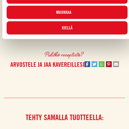
Monien muiden italialaisten ruokien tavoin myös tämä
perinteinen
varten tutustu
Evästekäytäntöömme
.
sisilialainen ruoka
vaihtelee alueittain; usein siinä käytetään paikallisia
MUOKKAA
kasviksia
ja makuja, jolloin se sopii lisukkeeksi annokseen kuin
annokseen!
Caponata
on täynnä ihastuttavia makuja, joista et halua
KIELLÄ
jäädä paitsi, söitpä sen sitten lisukkeena, leivän päällä tai
pastan
sekaan
...LUE LISÄÄ
sekoitettuna!
Piditkö reseptistä?
ARVOSTELE JA JAA KAVEREILLESI
TEHTY SAMALLA TUOTTEELLA: