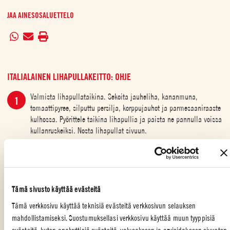
JAA AINESOSALUETTELO
ITALIALAINEN LIHAPULLAKEITTO: OHJE
Valmista lihapullataikina. Sekoita jauheliha, kananmuna,
tomaattipyree, silputtu persilja, korppujauhot ja parmesaaniraaste
kulhossa. Pyörittele taikina lihapullia ja paista ne pannulla voissa
kullanruskeiksi. Nosta lihapullat sivuun.
Kuumenna oliiviöljy isossa kattilassa ja kuullota Mutti Verdurine ja
oregano. Lisää tomaattimurska, kasvisliemi ja pasta. Anna
seoksen hautua 10 minuuttia.
Tämä sivusto käyttää evästeitä
Sekoita joukkoon pilkottu lehtikaali ja lihapullat. Mausta oman
maun mukaan ja tarjoile parmesaaniraasteen kera
Tämä verkkosivu käyttää teknisiä evästeitä verkkosivun selauksen
mahdollistamiseksi. Suostumuksellasi verkkosivu käyttää muun tyyppisiä
evästeitä, kuten analyyttisiä evästeitä, valvoakseen ja arvioidakseen sivuston