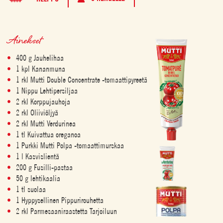
Ainekset
400 g Jauhelihaa
1 kpl Kananmuna
1 rkl Mutti Double Concentrate -tomaattipyreetä
1 Nippu Lehtipersiljaa
2 rkl Korppujauhoja
2 rkl Oliiviöljyä
2 rkl Mutti Verdurinea
1 tl Kuivattua oreganoa
1 Purkki Mutti Polpa -tomaattimurskaa
1 l Kasvislientä
200 g Fusilli-pastaa
50 g lehtikaalia
1 tl suolaa
1 Hyppysellinen Pippurirouhetta
2 rkl Parmesaaniraastetta Tarjoiluun