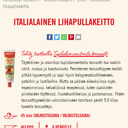
lihapullakeitto
ITALIALAINEN LIHAPULLAKEITTO
Tehty tuotteella
Tuplakonsentroitu tomaatti
Täyteläinen ja aromikas tuplakonsentroitu tomaatti tuo ruokiin
väriä, makua ja koostumusta. Perinteinen tomaattipyree kestää
pitkää kypsennystä ja sopii hyvin bolognesekastikkeeseen,
patoihin ja laatikoihin. Mutta se pääsee oikeuksiinsa myös
nopeammissa, kekseliäissä resepteissä, kuten suolaisten
piirakoiden täytteissä, lisukekastikkeissa ja pastaruoissa. Yhden
tomaattipyreekilon valmistamiseen tarvitaan peräti 5,5 kiloa
tuoreita tomaatteja.
45 min (VALMISTUSAIKA / VALMISTELUAIKA)
8 HENGELLE
HELPPO