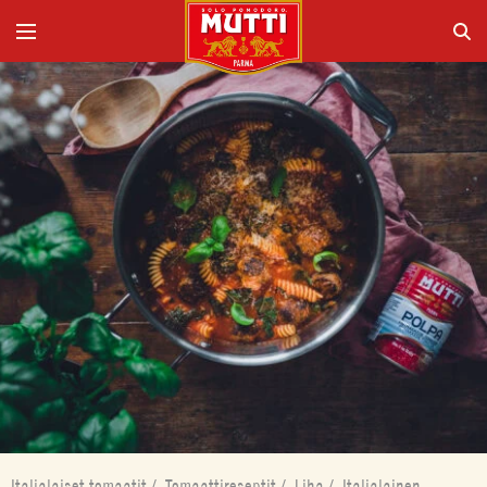
Italialaiset tomaatit
/
Tomaattireseptit
/
Liha
/
Italialainen