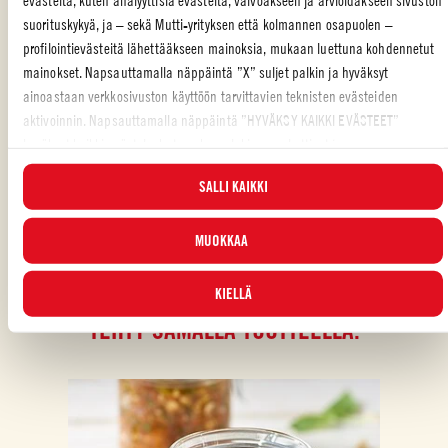
suorituskykyä, ja – sekä Mutti-yrityksen että kolmannen osapuolen –
profilointievästeitä lähettääkseen mainoksia, mukaan luettuna kohdennetut
PÄÄRUOKA
,
PERHE
,
LIHA
mainokset. Napsauttamalla näppäintä ”X” suljet palkin ja hyväksyt
ainoastaan verkkosivuston käyttöön tarvittavien teknisten evästeiden
Piditkö reseptistä?
aktivoinnin. Napsauttamalla näppäintä ”HYVÄKSY KAIKKI EVÄSTEET”
ARVOSTELE JA JAA KAVEREILLESI
hyväksyt kaikki evästeluokat, mukaan lukien analyyttiset ja
profilointievästeet. Voit valita milloin tahansa, mitkä evästeet hyväksyt, ja
SALLI KAIKKI
katsella päivitettyä evästeluetteloa ”HALLINNOI”-painikkeesta. Lisätietoja
varten tutustu
Evästekäytäntöömme
.
MUOKKAA
KIELLÄ
TEHTY SAMALLA TUOTTEELLA: