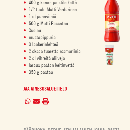
400 g kanan paistileikettä
1/2 tuubi Mutti Verdurinea
1 dl punaviiniä
500 g Mutti Passataa
Suolaa
mustapippuria
3 laakerinlehteä
2 oksaa tuoretta rosmariinia
2 dl vihreitä oliiveja
loraus pastan keitinvettä
350 g pastaa
JAA AINESOSALUETTELO