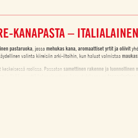
E-KANAPASTA – ITALIALAINEN
äinen pastaruoka
, jossa
mehukas kana, aromaattiset yrtit ja oliivit
yhd
täydellinen valinta kiireisiin arki-iltoihin, kun haluat valmistaa
maukast
 keskeisessä roolissa. Passatan
samettinen rakenne ja luonnollinen
un
ja lisää syvyyttä kokonaisuuteen. Lopputuloksena on
tasapainoinen 
toisiaan.
ydellinen valinta italialaisen ruoan ystäville ja tomaattisten arkiherkk