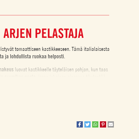
 ARJEN PELASTAJA
istyvät tomaattiseen kastikkeeseen. Tämä italialaisesta
a ja lohdullista ruokaa helposti
.
 makeus
luovat kastikkeelle täyteläisen pohjan, kun taas
ja aromikas pasta
, jossa jokainen ainesosa täydentää
ujen valmistamiseen Mutin tuotteilla.