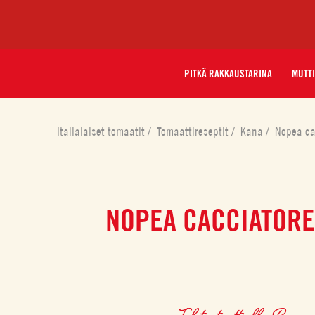
PITKÄ RAKKAUSTARINA
MUTTI
Italialaiset tomaatit
/
Tomaattireseptit
/
Kana
/
Nopea ca
NOPEA CACCIATORE
Tehty tuotteella
Paseera