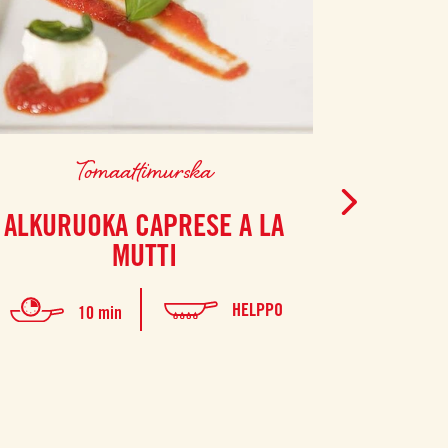
Tomaattimurska
P
ALKURUOKA CAPRESE A LA
GNOCC
MUTTI
HELPPO
10 min