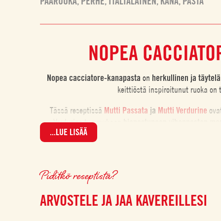
PÄÄRUOKA
,
PERHE
,
ITALIALAINEN
,
KANA
,
PASTA
NOPEA CACCIATOR
Nopea cacciatore-kanapasta
on
herkullinen ja täytel
keittiöstä inspiroitunut ruoka on 
Tässä reseptissä
Mutti Passata
ja
Mutti Verdurine
ovat
Verdurine tuo mukaan
hienostuneen vihannesten ma
...LUE LISÄÄ
Helppo ja maukas pastaresepti
– tä
Piditkö reseptistä?
ARVOSTELE JA JAA KAVEREILLESI