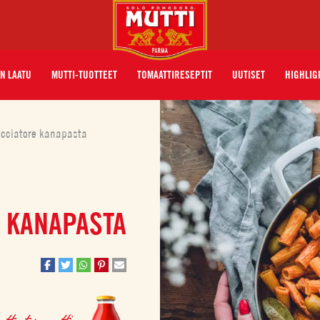
N LAATU
MUTTI-TUOTTEET
TOMAATTIRESEPTIT
UUTISET
HIGHLIG
cciatore kanapasta
 KANAPASTA
ttu tomaatti