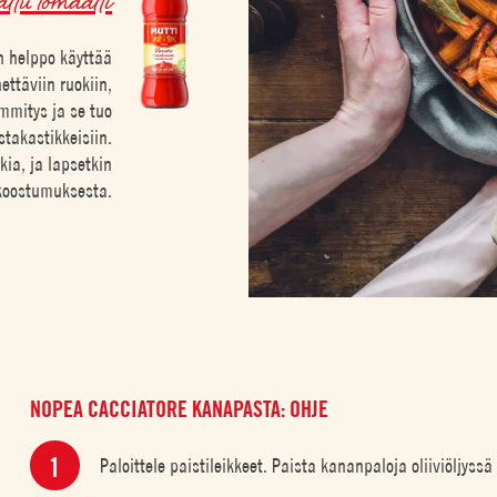
 helppo käyttää
ettäviin ruokiin,
mmitys ja se tuo
takastikkeisiin.
ia, ja lapsetkin
koostumuksesta.
NOPEA CACCIATORE KANAPASTA: OHJE
Paloittele paistileikkeet. Paista kananpaloja oliiviöljyssä