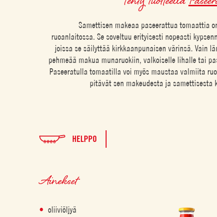
Samettisen makeaa paseerattua tomaattia on
ruoanlaitossa. Se soveltuu erityisesti nopeasti kypsenn
joissa se säilyttää kirkkaanpunaisen värinsä. Vain lä
pehmeää makua munaruokiin, valkoiselle lihalle tai pas
Paseeratulla tomaatilla voi myös maustaa valmiita ruok
pitävät sen makeudesta ja samettisesta 
HELPPO
Ainekset
oliiviöljyä