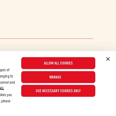
ALLOW ALL COOKIES
ypes of
longing to
MANAGE
e banner and
ALL
© 2026 Mutti S.p.A. Industria Conserve Alimentari
USE NECESSARY COOKIES ONLY
okies you
, please