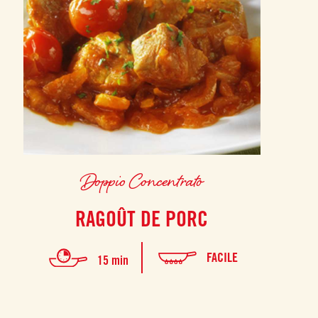
Doppio Concentrato
RAGOÛT DE PORC
FACILE
15 min