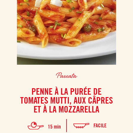
Passata
PENNE À LA PURÉE DE
TOMATES MUTTI, AUX CÂPRES
ET À LA MOZZARELLA
FACILE
15 min