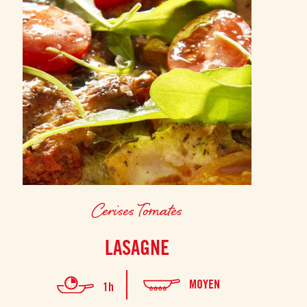
Cerises Tomates
LASAGNE
MOYEN
1h