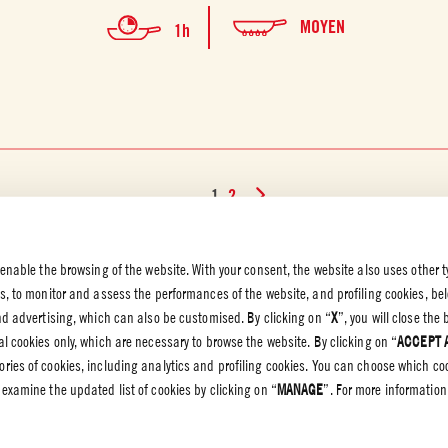
MOYEN
1h
1
2
 enable the browsing of the website. With your consent, the website also uses other t
es, to monitor and assess the performances of the website, and profiling cookies, be
NS LÉGALES
end advertising, which can also be customised. By clicking on “
X
”, you will close th
TIQUE DE
l cookies only, which are necessary to browse the website. By clicking on “
ACCEPT 
NTIALITÉ
gories of cookies, including analytics and profiling cookies. You can choose which co
 de
ialité
 examine the updated list of cookies by clicking on “
MANAGE
”. For more information