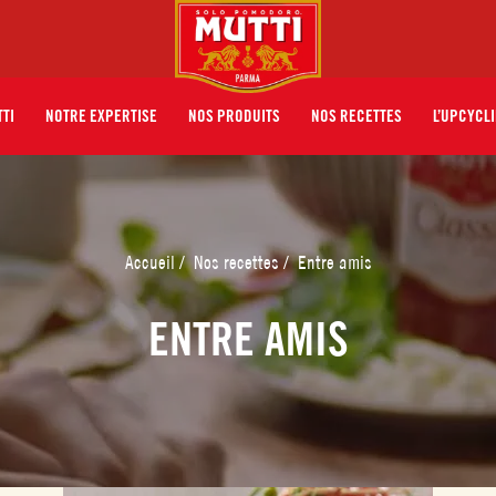
TTI
NOTRE EXPERTISE
NOS PRODUITS
NOS RECETTES
L’UPCYCLI
Accueil
/
Nos recettes
/
Entre amis
ENTRE AMIS