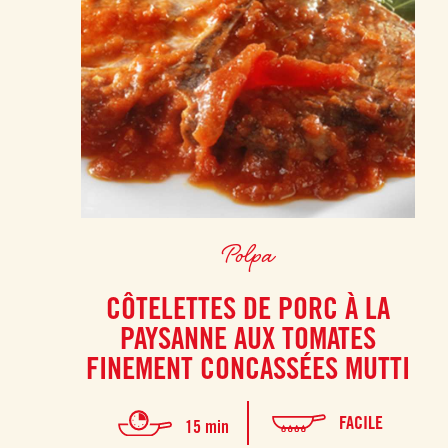
Polpa
CÔTELETTES DE PORC À LA
PAYSANNE AUX TOMATES
FINEMENT CONCASSÉES MUTTI
FACILE
15 min