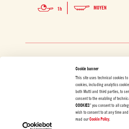
MOYEN
1h
Cookie banner
This site uses technical cookies to
cookies, including analytics cooki
SERVICES CLIENT
ENTREPRISE
MENTIO
both Mutti and third parties, to s
ET POLI
consent to the enabling of technica
CONFIDE
Nous contacter
Source Circana
COOKIES
” you consent to all cate
Attestations
Politique
confident
wish to consent to at any time and
Code d'éthique
read our
Cookie Policy
.
Cookies
Whistleblowing