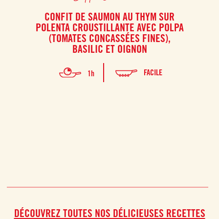
CONFIT DE SAUMON AU THYM SUR
RAV
POLENTA CROUSTILLANTE AVEC POLPA
(TOMATES CONCASSÉES FINES),
L
BASILIC ET OIGNON
délic
Conce
FACILE
1h
DÉCOUVREZ TOUTES NOS DÉLICIEUSES RECETTES