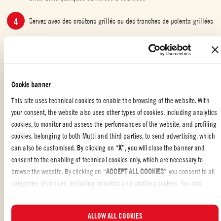
Servez avec des croûtons grillés ou des tranches de polenta grillées
EN FAMILLE
,
VIANDES
,
RAPIDE ET DÉLICIEUX
,
PLATS
,
ITALIENNE
,
ENTRE AMIS
Cookie banner
This site uses technical cookies to enable the browsing of the website. With
Avez-vous aimé la recette?
your consent, the website also uses other types of cookies, including analytics
cookies, to monitor and assess the performances of the website, and profiling
REVIEW AND SHARE WITH YOUR FRIENDS
cookies, belonging to both Mutti and third parties, to send advertising, which
can also be customised. By clicking on “
X
”, you will close the banner and
consent to the enabling of technical cookies only, which are necessary to
browse the website. By clicking on “
ACCEPT ALL COOKIES
” you consent to all
categories of cookies, including analytics and profiling cookies. You can
choose which cookies you wish to consent to at any time and examine the
updated list of cookies by clicking on “
MANAGE
”. For more information, please
ALLOW ALL COOKIES
read our
Cookie Policy
.