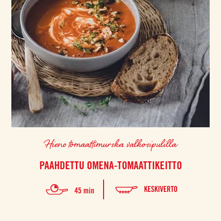
Hieno tomaattimurska valkosipulilla
PAAHDETTU OMENA-TOMAATTIKEITTO
KESKIVERTO
45 min