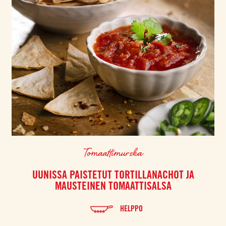
Tomaattimurska
UUNISSA PAISTETUT TORTILLANACHOT JA
MAUSTEINEN TOMAATTISALSA
HELPPO