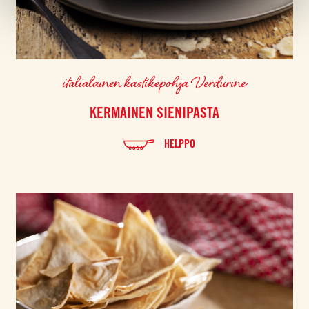
italialainen kastikepohja Verdurine
KERMAINEN SIENIPASTA
HELPPO