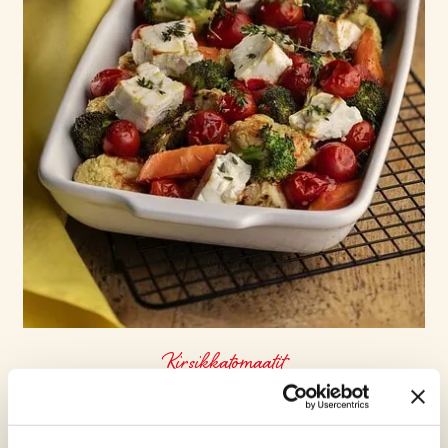
Kirsikkatomaatit
UUNISSA PAAHDETUT KASVIKSET FETAJUUSTON
KERA