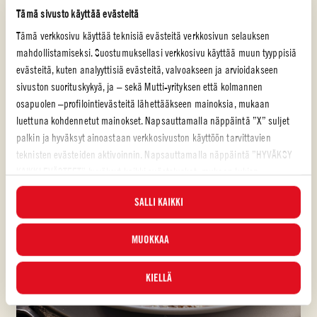
Tämä sivusto käyttää evästeitä
HELPPO
Tämä verkkosivu käyttää teknisiä evästeitä verkkosivun selauksen
mahdollistamiseksi. Suostumuksellasi verkkosivu käyttää muun tyyppisiä
evästeitä, kuten analyyttisiä evästeitä, valvoakseen ja arvioidakseen
sivuston suorituskykyä, ja – sekä Mutti-yrityksen että kolmannen
osapuolen –profilointievästeitä lähettääkseen mainoksia, mukaan
luettuna kohdennetut mainokset. Napsauttamalla näppäintä ”X” suljet
palkin ja hyväksyt ainoastaan verkkosivuston käyttöön tarvittavien
teknisten evästeiden aktivoinnin. Napsauttamalla näppäintä ”HYVÄKSY
KAIKKI EVÄSTEET” hyväksyt kaikki evästeluokat, mukaan lukien
analyyttiset ja profilointievästeet. Voit valita milloin tahansa, mitkä
SALLI KAIKKI
evästeet hyväksyt, ja katsella päivitettyä evästeluetteloa ”HALLINNOI”-
painikkeesta. Lisätietoja varten tutustu
Evästekäytäntöömme
.
MUOKKAA
KIELLÄ