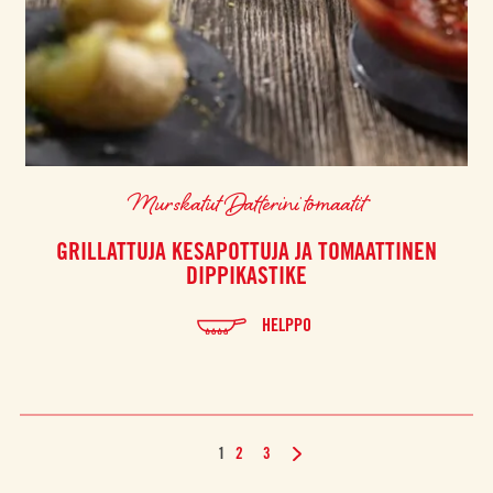
Murskatut Datterini tomaatit
GRILLATTUJA KESAPOTTUJA JA TOMAATTINEN
DIPPIKASTIKE
HELPPO
1
2
3