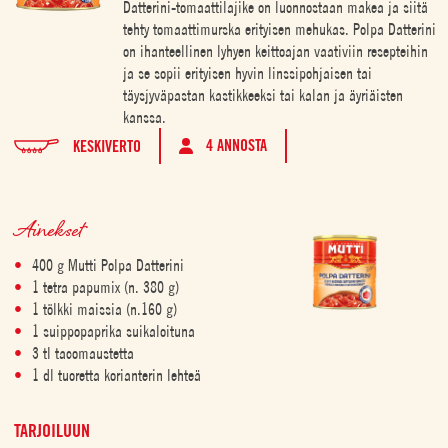
Datterini-tomaattilajike on luonnostaan makea ja siitä
tehty tomaattimurska erityisen mehukas. Polpa Datterini
on ihanteellinen lyhyen keittoajan vaativiin resepteihin
ja se sopii erityisen hyvin linssipohjaisen tai
täysjyväpastan kastikkeeksi tai kalan ja äyriäisten
kanssa.
4 ANNOSTA
KESKIVERTO
Ainekset
400 g Mutti Polpa Datterini
1 tetra papumix (n. 380 g)
1 tölkki maissia (n.160 g)
1 suippopaprika suikaloituna
3 tl tacomaustetta
1 dl tuoretta korianterin lehteä
TARJOILUUN