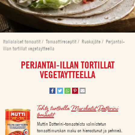
Italialaiset tomaatit
/
Tomaattireseptit
/
Ruokajäte
/
Perjantai-
illan tortillat vegetaytteella
PERJANTAI-ILLAN TORTILLAT
VEGETAYTTEELLA
Tehty tuotteella
Murskatut Datterini
tomaatit
Muttin Datterini-tomaateista valmistetun
tomaattimurskan maku on hienostunut ja pehmeä.