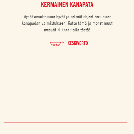
KERMAINEN KANAPATA
Löydät sivuiltamme hyvät ja selkeät ohjeet kermaisen
Kerma
kanapadan valmistukseen. Katso tämä ja monet muut
pasta,
reseptit klikkaamalla tästä!
to
oregan
on tä
KESKIVERTO
ja h
ä