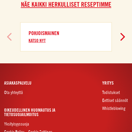
NÄE KAIKKI HERKULLISET RESEPTIMME
POHJOISMAINEN
E
KATSO NYT
K
ASIAKASPALVELU
YRITYS
Ota yhteyttä
Todistukset
Eettiset säännöt
Whistleblowing
OIKEUDELLINEN HUOMAUTUS JA
TIETOSUOJAILMOITUS
Yksityisyyssuoja
Cookie Policy – Cookie Settings