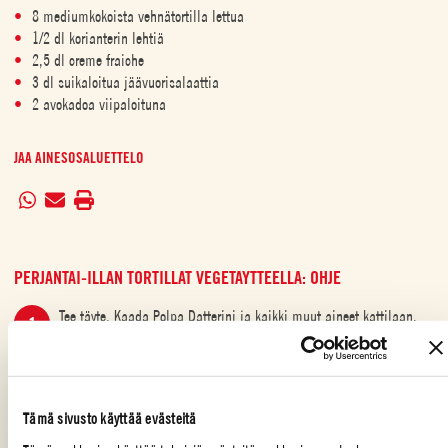
8 mediumkokoista vehnätortilla lettua
1/2 dl korianterin lehtiä
2,5 dl creme fraiche
3 dl suikaloitua jäävuorisalaattia
2 avokadoa viipaloituna
JAA AINESOSALUETTELO
PERJANTAI-ILLAN TORTILLAT VEGETAYTTEELLA: OHJE
Tee täyte. Kaada Polpa Datterini ja kaikki muut aineet kattilaan.
Keitä hiljalleen noin 15 minuuttia. Maista ja lisää tarvittaessa
suolaa.
Lämmitä tortillaletut. Leikkaa rapea salaatti ja avokadot siivuiksi.
Tämä sivusto käyttää evästeitä