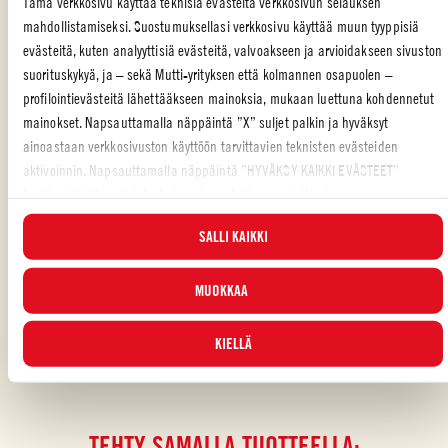
Tämä verkkosivu käyttää teknisiä evästeitä verkkosivun selauksen
Kokoa lettu täyttämällä se papu-tomaattiseoksella,
mahdollistamiseksi. Suostumuksellasi verkkosivu käyttää muun tyyppisiä
avokadosalaatilla, creme fraichella ja koristele lopuksi korianterin
lehdillä.
evästeitä, kuten analyyttisiä evästeitä, valvoakseen ja arvioidakseen sivuston
suorituskykyä, ja – sekä Mutti-yrityksen että kolmannen osapuolen –
profilointievästeitä lähettääkseen mainoksia, mukaan luettuna kohdennetut
mainokset. Napsauttamalla näppäintä ”X” suljet palkin ja hyväksyt
ainoastaan verkkosivuston käyttöön tarvittavien teknisten evästeiden
POHJOISMAINEN
,
ESPANJALAINEN
,
JUHLA
,
PERHE
,
AVOKADO
,
VIHANNEKSET
,
ALKUPALOJA
,
RUOKAJÄTE
aktivoinnin. Napsauttamalla näppäintä ”HYVÄKSY KAIKKI EVÄSTEET”
hyväksyt kaikki evästeluokat, mukaan lukien analyyttiset ja
profilointievästeet. Voit valita milloin tahansa, mitkä evästeet hyväksyt, ja
Piditkö reseptistä?
SALLI KAIKKI
katsella päivitettyä evästeluetteloa ”HALLINNOI”-painikkeesta. Lisätietoja
ARVOSTELE JA JAA KAVEREILLESI
varten tutustu
Evästekäytäntöömme
.
MUOKKAA
KIELLÄ
TEHTY SAMALLA TUOTTEELLA: