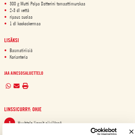
300 g Mutti Polpa Datterini tomaattimurskaa
2-3 dl vettä
ripaus suolaa
1 dl kookoskermaa
LISÄKSI
Basmatiriisiä
Korianteria
JAA AINESOSALUETTELO
LINSSICURRY: OHJE
Huuhtele linssit siivilässä.