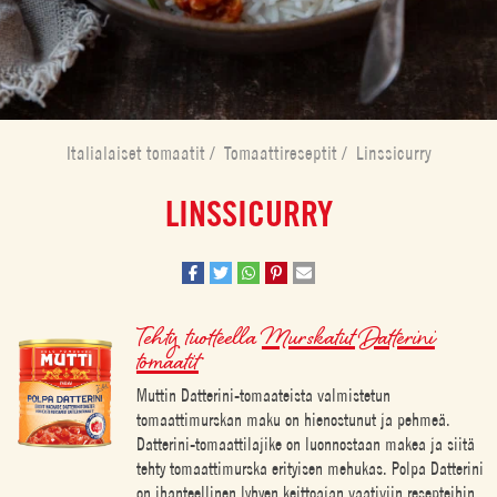
Italialaiset tomaatit
/
Tomaattireseptit
/
Linssicurry
LINSSICURRY
Tehty tuotteella
Murskatut Datterini
tomaatit
Muttin Datterini-tomaateista valmistetun
tomaattimurskan maku on hienostunut ja pehmeä.
Datterini-tomaattilajike on luonnostaan makea ja siitä
tehty tomaattimurska erityisen mehukas. Polpa Datterini
on ihanteellinen lyhyen keittoajan vaativiin resepteihin