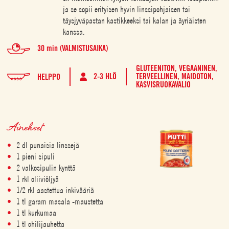
ja se sopii erityisen hyvin linssipohjaisen tai
täysjyväpastan kastikkeeksi tai kalan ja äyriäisten
kanssa.
30 min (VALMISTUSAIKA)
GLUTEENITON,
VEGAANINEN,
2-3 HLÖ
TERVEELLINEN,
MAIDOTON,
HELPPO
KASVISRUOKAVALIO
Ainekset
2 dl punaisia linssejä
1 pieni sipuli
2 valkosipulin kynttä
1 rkl oliiviöljyä
1/2 rkl aastettua inkivääriä
1 tl garam masala -maustetta
1 tl kurkumaa
1 tl chilijauhetta