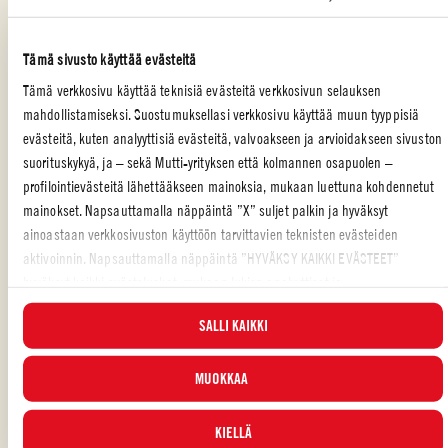
Hienonna kuoritut sipuli ja valkosipulinkynnet ja kuullota ne
oliiviöljyssä paistikasarissa tai kattilassa.
Tämä sivusto käyttää evästeitä
Lisää kaikki mausteet pannulle ja kuullota hetki.
Tämä verkkosivu käyttää teknisiä evästeitä verkkosivun selauksen
mahdollistamiseksi. Suostumuksellasi verkkosivu käyttää muun tyyppisiä
Lisää Polpa Datterini, linssit ja vesi ja anna kiehua miedolla
evästeitä, kuten analyyttisiä evästeitä, valvoakseen ja arvioidakseen sivuston
lämmöllä noin 15 minuuttia.
suorituskykyä, ja – sekä Mutti-yrityksen että kolmannen osapuolen –
Lisää kookoskerma ja anna kiehua vielä viiden minuutin ajan.
profilointievästeitä lähettääkseen mainoksia, mukaan luettuna kohdennetut
Lisää tarvittaessa hieman vettä.
mainokset. Napsauttamalla näppäintä ”X” suljet palkin ja hyväksyt
ainoastaan verkkosivuston käyttöön tarvittavien teknisten evästeiden
Tarjoa basmatiriisin ja korianterin kanssa.
aktivoinnin. Napsauttamalla näppäintä ”HYVÄKSY KAIKKI EVÄSTEET”
hyväksyt kaikki evästeluokat, mukaan lukien analyyttiset ja
profilointievästeet. Voit valita milloin tahansa, mitkä evästeet hyväksyt, ja
SALLI KAIKKI
katsella päivitettyä evästeluetteloa ”HALLINNOI”-painikkeesta. Lisätietoja
varten tutustu
Evästekäytäntöömme
.
PÄÄRUOKA
MUOKKAA
Piditkö reseptistä?
KIELLÄ