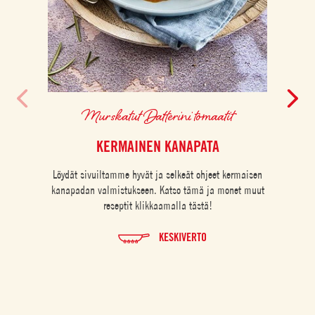
Murskatut Datterini tomaatit
KERMAINEN KANAPATA
Löydät sivuiltamme hyvät ja selkeät ohjeet kermaisen
Kerma
kanapadan valmistukseen. Katso tämä ja monet muut
pasta,
reseptit klikkaamalla tästä!
to
oregan
on tä
KESKIVERTO
ja h
ä