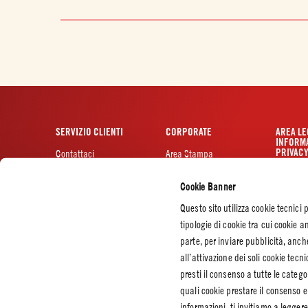
SERVIZIO CLIENTI
CORPORATE
AREA LE
INFORMA
PRIVAC
Contattaci
Area Stampa
Certificazioni
Privacy p
Cookie Banner
Codice etico
Cookie P
Impostaz
Questo sito utilizza cookie tecnici 
Lavora con noi
tipologie di cookie tra cui cookie an
Sostenibilità
parte, per inviare pubblicità, anc
Il Fotovoltaico a
Fiordagosto
all’attivazione dei soli cookie te
presti il consenso a tutte le catego
Progetto di
Ampliamento
quali cookie prestare il consenso e
Fiordagosto
informazioni, ti invitiamo a legger