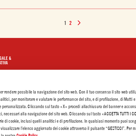
1
2
GALE &
TIVA
Y
olicy
olicy –
ioni Cookie
per rendere possibile la navigazione del sito web. Con il tuo consenso il sito web utili
alitici, per monitorare e valutare le performance del sito, e di profilazione, di Mutti e
he personalizzata. Cliccando sul tasto «X» procedi allachiusura del banner e accons
cnici, necessari alla navigazione del sito web. Cliccando sul tasto «ACCETTA TUTTI I 
rie di cookie, inclusi quelli analitici e di profilazione. In qualsiasi momento puoi sceg
 visualizzare l’elenco aggiornato dei cookie attraverso il pulsante “GESTISCI”. Per m
e la nostra
Cookie Policy
.