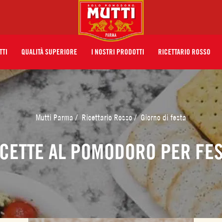
TTI
QUALITÀ SUPERIORE
I NOSTRI PRODOTTI
RICETTARIO ROSSO
Mutti Parma
/
Ricettario Rosso
/
Giorno di festa
ICETTE AL POMODORO PER FES