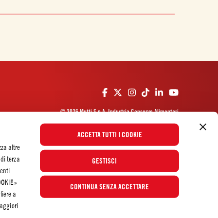
© 2026 Mutti S.p.A. Industria Conserve Alimentari
ACCETTA TUTTI I COOKIE
zza altre
 di terza
GESTISCI
enti
COOKIE»
CONTINUA SENZA ACCETTARE
liere a
aggiori