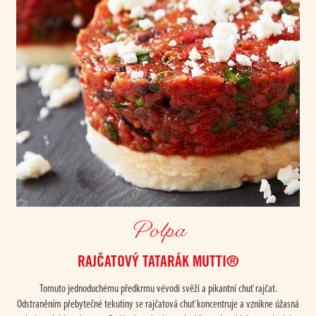
Polpa
RAJČATOVÝ TATARÁK MUTTI®
Tomuto jednoduchému předkrmu vévodí svěží a pikantní chuť rajčat.
Odstraněním přebytečné tekutiny se rajčatová chuť koncentruje a vznikne úžasná