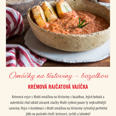
Omáčky na těstoviny – bazalkou
KRÉMOVÁ RAJČATOVÁ VAJÍČKA
Krémová vejce s Mutti omáčkou na těstoviny s bazalkou. Jejich bohatá a
autentická chuť odráží závazek značky Mutti vybírat pouze ty nejkvalitnější
suroviny. Vejce v kombinaci s Mutti omáčkou na těstoviny vytvářejí perfektní
jídlo na poslední chvíli: krémové, rychlé a lahodné!