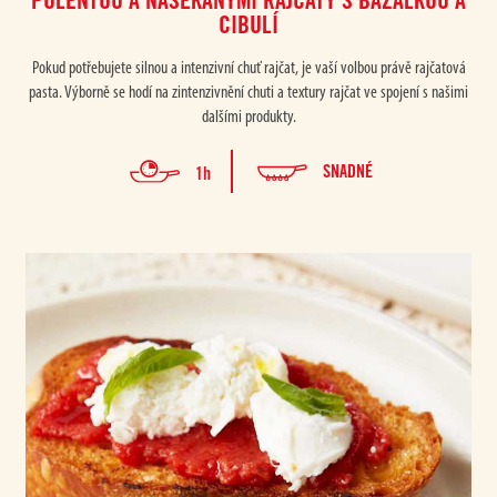
POLENTOU A NASEKANÝMI RAJČATY S BAZALKOU A
CIBULÍ
Pokud potřebujete silnou a intenzivní chuť rajčat, je vaší volbou právě rajčatová
pasta. Výborně se hodí na zintenzivnění chuti a textury rajčat ve spojení s našimi
dalšími produkty.
SNADNÉ
1h