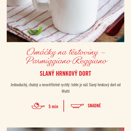
Omáčky na těstoviny –
Parmiggiano Reggiano
SLANÝ HRNKOVÝ DORT
Jednoduchý, chutný a neuvěřitelně rychlý: tohle je náš Slaný hrnkový dort od
Mutti
SNADNÉ
5 min