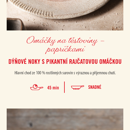
Omáčky na těstoviny –
papričkami
DÝŇOVÉ NOKY S PIKANTNÍ RAJČATOVOU OMÁČKOU
Hlavní chod ze 100 % rostlinných surovin s výraznou a příjemnou chutí.
SNADNÉ
45 min