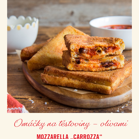
Omáčky na těstoviny – olivami
MOZZARELLA „CARROZZA“