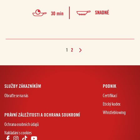
SNADNÉ
30 min
1
2
SLUŽBY ZÁKAZNÍKŮM
PODNIK
Obraťte se na nás
Certifikací
Etický kodex
Whistleblowing
PRÁVNÍ ZÁLEŽITOSTI A OCHRANA SOUKROMÍ
Ochrana osobních údajů
Nakládání s cookies