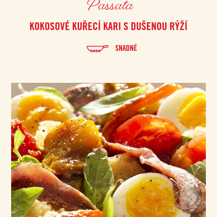
Passata
KOKOSOVÉ KUŘECÍ KARI S DUŠENOU RÝŽÍ
SNADNÉ