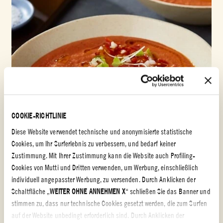
COOKIE-RICHTLINIE
Diese Website verwendet technische und anonymisierte statistische
Cookies, um Ihr Surferlebnis zu verbessern, und bedarf keiner
Zustimmung. Mit Ihrer Zustimmung kann die Website auch Profiling-
Cookies von Mutti und Dritten verwenden, um Werbung, einschließlich
individuell angepasster Werbung, zu versenden. Durch Anklicken der
Passierte Tomaten
Schaltfläche „
WEITER OHNE ANNEHMEN X
“ schließen Sie das Banner und
stimmen zu, dass nur technische Cookies gesetzt werden, die zum Surfen
ITALIENISCHE TOMATENSUPPE
auf der Website unbedingt erforderlich sind. Durch Anklicken der