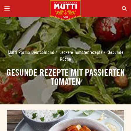
Mutti Parma Deutschland
/
Leckere Tomatenrezepte
/
Gesunde
Küche
GESUNDE REZEPTE MIT PASSIERTEN
TOMATEN