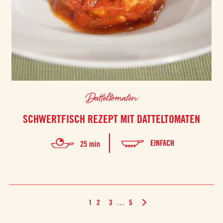
Datteltomaten
SCHWERTFISCH REZEPT MIT DATTELTOMATEN
EINFACH
25 min
1
2
3
…
5