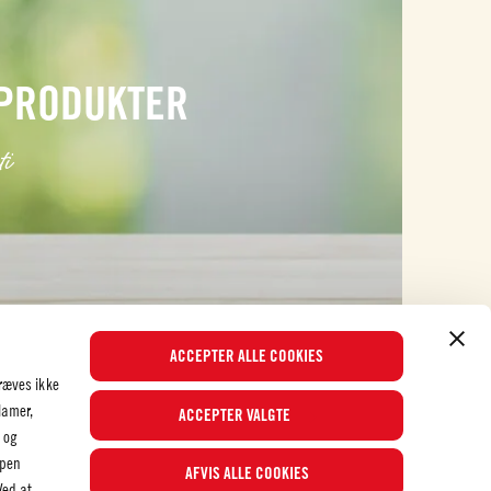
 PRODUKTER
ti
ACCEPTER ALLE COOKIES
ræves ikke
lamer,
ACCEPTER VALGTE
 og
ppen
AFVIS ALLE COOKIES
Populære opskrifter
Ved at