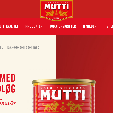
TTI KVALITET
PRODUKTER
TOMATOPSKRIFTER
NYHEDER
HIGHL
er
/
Hakkede tomater med
 MED
DLØG
omater