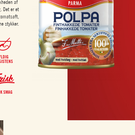
heden af ​​
. Det er et
tomatsaft,
ne stykker.
YLDIG
SISTENS
SK SMAG