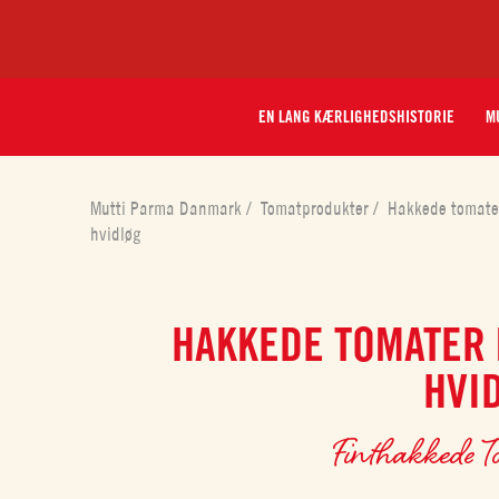
EN LANG KÆRLIGHEDSHISTORIE
MU
Mutti Parma Danmark
/
Tomatprodukter
/
Hakkede tomat
hvidløg
HAKKEDE TOMATER
HVI
Finthakkede T