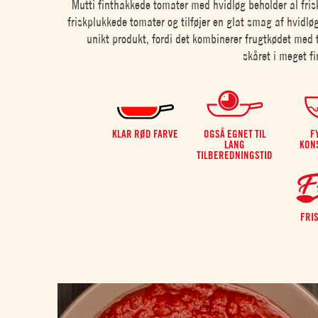
Mutti finthakkede tomater med hvidløg beholder al frisk
friskplukkede tomater og tilføjer en glat smag af hvidløg
unikt produkt, fordi det kombinerer frugtkødet med 
skåret i meget fi
KLAR RØD FARVE
OGSÅ EGNET TIL
F
LANG
KON
TILBEREDNINGSTID
FRI