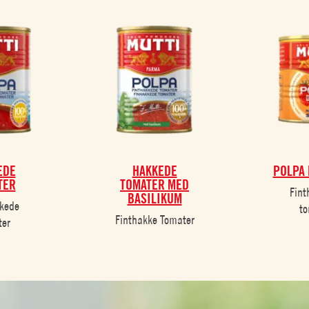
EDE
HAKKEDE
POLPA 
TER
TOMATER MED
Fint
BASILIKUM
kkede
to
Finthakke Tomater
ter