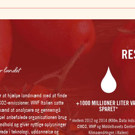
RE
or landet
or at hjælpe landmænd med at finde
CO2-emissioner. WWF Italien satte
+1000 MILLIONER LITER V
SPARET*
ndmænd at analysere og gennemgå
mpel anbefalede organisationen brug
* mellem 2012 og 2014 (Kilde: Data inds
indhold og giver nyttige oplysninger
CMCC, WWF og Middelhavets Center 
erede i teknologi, uddannelse og
Klimaændringer, i Italien)