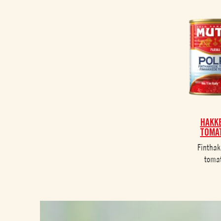
HAKK
TOMA
Fintha
toma