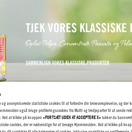
TJEK VORES KLASSISKE
Oplev Polpa, Concentrato, Passata og Pela
SAMMENLIGN VORES KLASSISKE PRODUKTER
s
g anonymiserede statistiske cookies til at forbedre din browseroplevelse, og der k
mmesiden også bruge profileringscookies fra Mutti og tredjeparter til at sende rek
. Ved at klikke på knappen
«FORTSÆT UDEN AT ACCEPTERE X»
lukker du banneret
ekniske cookies, der er nødvendige for at besøge Hjemmesiden. Ved at klikke på kna
K OG
r du dit samtykke til alle kategorier af cookies, inklusive analytiske og profilerende. 