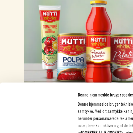
Denne hjemmeside bruger cookie
Denne hjemmeside bruger tekniske o
samtykke. Med dit samtykke kan hje
herunder personaliserede reklamer
accepterer kun aktivering af de t
KUNDESERVICE
SELSKAB
JURIDIS
«
ACCEPTER ALLE COOKIES
», give