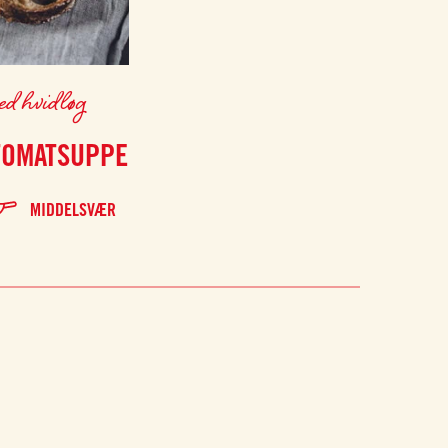
ed hvidløg
TOMATSUPPE
MIDDELSVÆR