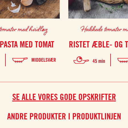
omater med hvidløg
Hakkede tomater m
PASTA MED TOMAT
RISTET ÆBLE- OG 
MIDDELSVÆR
n
45 min
SE ALLE VORES GODE OPSKRIFTER
ANDRE PRODUKTER I PRODUKTLINJEN