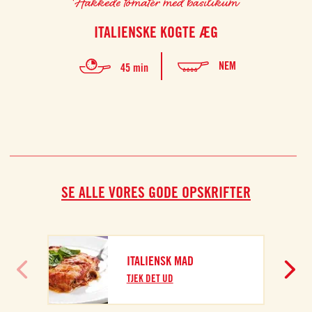
Hakkede tomater med basilikum
ITALIENSKE KOGTE ÆG
NEM
45 min
SE ALLE VORES GODE OPSKRIFTER
F
ITALIENSK MAD
T
TJEK DET UD