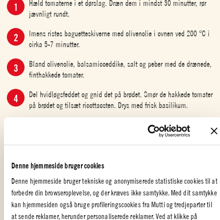
Hæld tomaterne i et dørslag. Dræn dem i mindst 30 minutter, rør
jævnligt rundt.
Imens ristes baguetteskiverne med olivenolie i ovnen ved 200 °C i
cirka 5-7 minutter.
Bland olivenolie, balsamicoeddike, salt og peber med de drænede,
finthakkede tomater.
Del hvidløgsfeddet og gnid det på brødet. Smør de hakkede tomater
på brødet og tilsæt ricottaosten. Drys med frisk basilikum.
ITALIENSK MAD
,
FORRET/FINGERMAD
,
MED VENNER
,
PARTY
,
RICOTTA
Denne hjemmeside bruger cookies
Denne hjemmeside bruger tekniske og anonymiserede statistiske cookies til at
forbedre din browseroplevelse, og der kræves ikke samtykke. Med dit samtykke
kan hjemmesiden også bruge profileringscookies fra Mutti og tredjeparter til
BRUSCHETTA MED TOMAT OG BASILIKUM
at sende reklamer, herunder personaliserede reklamer. Ved at klikke på