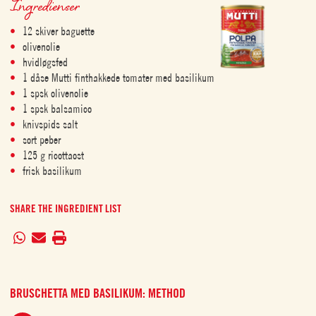
Ingredienser
12 skiver baguette
olivenolie
hvidløgsfed
1 dåse Mutti finthakkede tomater med basilikum
1 spsk olivenolie
1 spsk balsamico
knivspids salt
sort peber
125 g ricottaost
frisk basilikum
SHARE THE INGREDIENT LIST
BRUSCHETTA MED BASILIKUM: METHOD