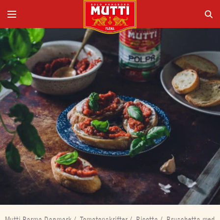
Mutti Parma Danmark
/
Tomatopskrifter
/
Ricotta
/
Bruschetta med