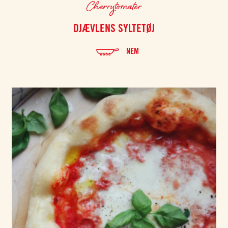
Cherrytomater
DJÆVLENS SYLTETØJ
NEM