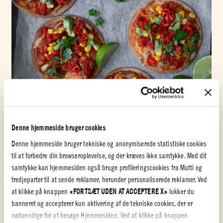
Denne hjemmeside bruger cookies
Hakkede tomater
Denne hjemmeside bruger tekniske og anonymiserede statistiske cookies
TOSTADAS
til at forbedre din browseroplevelse, og der kræves ikke samtykke. Med dit
samtykke kan hjemmesiden også bruge profileringscookies fra Mutti og
tredjeparter til at sende reklamer, herunder personaliserede reklamer. Ved
NEM
20 min
at klikke på knappen
«FORTSÆT UDEN AT ACCEPTERE X»
lukker du
banneret og accepterer kun aktivering af de tekniske cookies, der er
nødvendige for at besøge Hjemmesiden. Ved at klikke på knappen