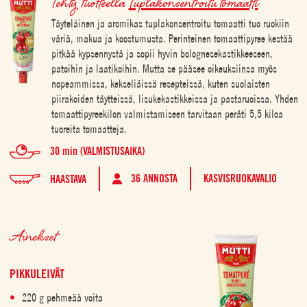
Tehty tuotteella
Tuplakonsentroitu tomaatti
Täyteläinen ja aromikas tuplakonsentroitu tomaatti tuo ruokiin
väriä, makua ja koostumusta. Perinteinen tomaattipyree kestää
pitkää kypsennystä ja sopii hyvin bolognesekastikkeeseen,
patoihin ja laatikoihin. Mutta se pääsee oikeuksiinsa myös
nopeammissa, kekseliäissä resepteissä, kuten suolaisten
piirakoiden täytteissä, lisukekastikkeissa ja pastaruoissa. Yhden
tomaattipyreekilon valmistamiseen tarvitaan peräti 5,5 kiloa
tuoreita tomaatteja.
30 min (VALMISTUSAIKA)
36 ANNOSTA
KASVISRUOKAVALIO
HAASTAVA
Ainekset
PIKKULEIVÄT
220 g pehmeää voita