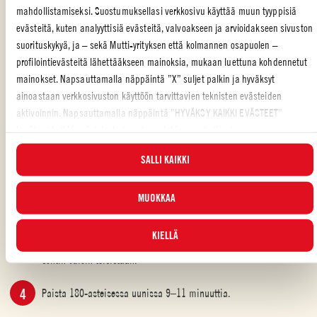
mahdollistamiseksi. Suostumuksellasi verkkosivu käyttää muun tyyppisiä
paksumpaa.
evästeitä, kuten analyyttisiä evästeitä, valvoakseen ja arvioidakseen sivuston
suorituskykyä, ja – sekä Mutti-yrityksen että kolmannen osapuolen –
PIKKULEIVÄT
profilointievästeitä lähettääkseen mainoksia, mukaan luettuna kohdennetut
Vatkaa voi, sokeri, kananmunat ja vaniljasokeri tasaiseksi
mainokset. Napsauttamalla näppäintä ”X” suljet palkin ja hyväksyt
sähkövatkaimella. Vatkaa hitaasti joukkoon jauhot, ruokasooda ja
ainoastaan verkkosivuston käyttöön tarvittavien teknisten evästeiden
suola. Sekoita ainekset huolellisesti. Ota kolmasosa taikinasta ja
aktivoinnin. Napsauttamalla näppäintä ”HYVÄKSY KAIKKI EVÄSTEET”
sekoita se chilikastikkeeseen erillisessä kulhossa. Jos taikina on
hyväksyt kaikki evästeluokat, mukaan lukien analyyttiset ja
liian löysää, lisää 1 rkl vehnäjauhoja.
profilointievästeet. Voit valita milloin tahansa, mitkä evästeet hyväksyt, ja
SALLI KAIKKI
katsella päivitettyä evästeluetteloa ”HALLINNOI”-painikkeesta. Lisätietoja
Sekoita punaiseen keksitaikinaan 100 g suklaahippuja. Sekoita
varten tutustu
Evästekäytäntöömme
.
loput suklaahiput ”valkoiseen” (chilittömään) taikinaan. Yhdistä
MUOKKAA
keksitaikinat (chilillä maustettu ja valkoinen) varovasti
sekoittamatta niitä liikaa.
KIELLÄ
Tiputtele leivinpellille kukkurapäisiä teelusikallisia taikinaa 5
sentin välein toisistaan.
Paista 180-asteisessa uunissa 9–11 minuuttia.