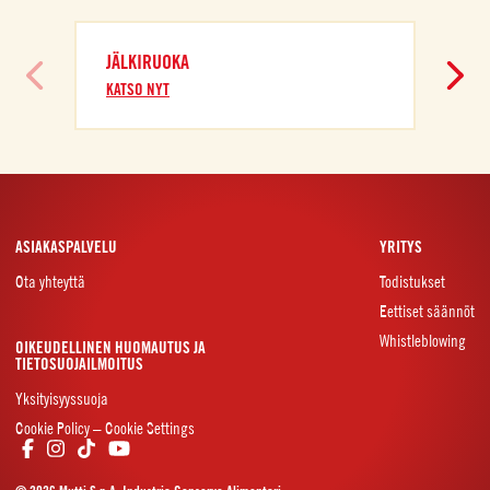
JÄLKIRUOKA
A
KATSO NYT
K
ASIAKASPALVELU
YRITYS
Ota yhteyttä
Todistukset
Eettiset säännöt
Whistleblowing
OIKEUDELLINEN HUOMAUTUS JA
TIETOSUOJAILMOITUS
Yksityisyyssuoja
Cookie Policy – Cookie Settings