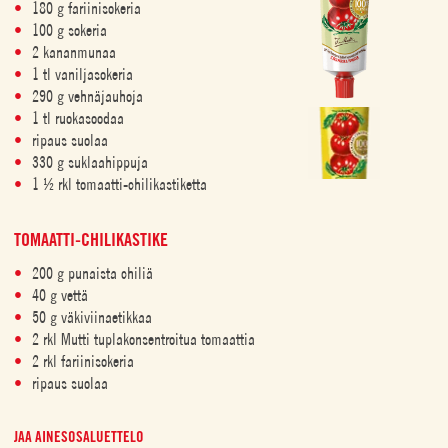
180 g fariinisokeria
100 g sokeria
2 kananmunaa
1 tl vaniljasokeria
290 g vehnäjauhoja
1 tl ruokasoodaa
ripaus suolaa
330 g suklaahippuja
1 ½ rkl tomaatti-chilikastiketta
TOMAATTI-CHILIKASTIKE
200 g punaista chiliä
40 g vettä
50 g väkiviinaetikkaa
2 rkl Mutti tuplakonsentroitua tomaattia
2 rkl fariinisokeria
ripaus suolaa
JAA AINESOSALUETTELO