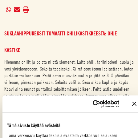
SUKLAAHIPPUKEKSIT TOMAATTI CHILIKASTIKKEESTA: OHJE
KASTIKE
Hienonna chilit ja poista niistä siemenet. Laita chili, fariinisokeri, suola ja
vesi yleiskoneeseen. Sekoita tasaiseksi. Siirrä seos isoon lasiastiaan, kuten
purkkiin tai kannuun. Peitä astia muovikelmulla ja jätä se 3–5 päiväksi
viileään, pimeään paikkaan. Sekoita välillä. Seos alkaa kuplia ja käydä.
Kaavi aina reunat puhtaiksi sekoittamisen jälkeen. Peitä astia uudelleen
ja vie se takaisin viileään, pimeään paikkaan, kunnes seos alkaa kuplia.
Kaada hapatettu seos yleiskoneeseen, lisää joukkoon väkiviinaetikka ja
sekoita tasaiseksi. Siivilöi seos tiheän siivilän läpi kasariin. Heitä
siivilään jäänyt aines pois. Nosta kasari liedelle ja kuumenna kastike
kiehuvaksi. Sekoita usein ja keitä, kunnes kastike on sopivan sakeaa, 5–
Tämä sivusto käyttää evästeitä
10 minuuttia. Kuori tarvittaessa vaahto pois. Ota kasari liedeltä ja anna
Tämä verkkosivu käyttää teknisiä evästeitä verkkosivun selauksen
kastikkeen jäähtyä huoneenlämpöiseksi. Jäähdyttyään siitä tulee hieman