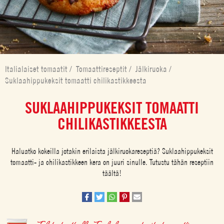
Italialaiset tomaatit
/
Tomaattireseptit
/
Jälkiruoka
/
Suklaahippukeksit tomaatti chilikastikkeesta
SUKLAAHIPPUKEKSIT TOMAATTI
CHILIKASTIKKEESTA
Haluatko kokeilla jotakin erilaista jälkiruokareseptiä? Suklaahippukeksit
tomaatti- ja chilikastikkeen kera on juuri sinulle. Tutustu tähän reseptiin
täältä!