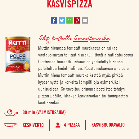
KASVISPIZZA
Tehty tuotteella
Tomaattimurska
Muttin hienossa tomaattimurskassa on raikas
vastapoimitun tomaatin maku. Tässä ainutlaatuisessa
tuotteessa tomaattimehuun on yhdistetty hienoksi
paloiteltua hedelmälihaa. Koostumuksensa ansiosta
Muttin hieno tomaattimurska kestää myös pitkää
kypsennystä ja korkeita lämpötiloja esimerkiksi
uuniruoissa. Se soveltuu erinomaisesti itse tehdyn
pizzan päälle, liha- ja kasvisruokiin tai tuorepastan
kastikkeeksi.
30 min (VALMISTUSAIKA)
4 PIZZAA
KASVISRUOKAVALIO
KESKIVERTO