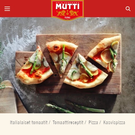
Italialaiset tomaatit
/
Tomaattireseptit
/
Pizza
/
Kasvispizza