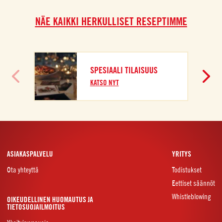
NÄE KAIKKI HERKULLISET RESEPTIMME
SPESIAALI TILAISUUS
KATSO NYT
ASIAKASPALVELU
YRITYS
Ota yhteyttä
Todistukset
Eettiset säännöt
Whistleblowing
OIKEUDELLINEN HUOMAUTUS JA
TIETOSUOJAILMOITUS