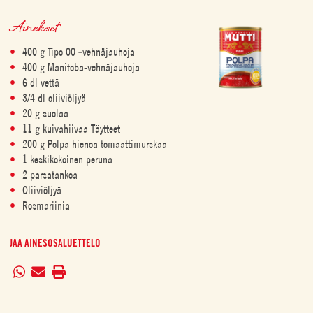
Ainekset
400 g Tipo 00 ‑vehnäjauhoja
400 g Manitoba-vehnäjauhoja
6 dl vettä
3/4 dl oliiviöljyä
20 g suolaa
11 g kuivahiivaa Täytteet
200 g Polpa hienoa tomaattimurskaa
1 keskikokoinen peruna
2 parsatankoa
Oliiviöljyä
Rosmariinia
JAA AINESOSALUETTELO