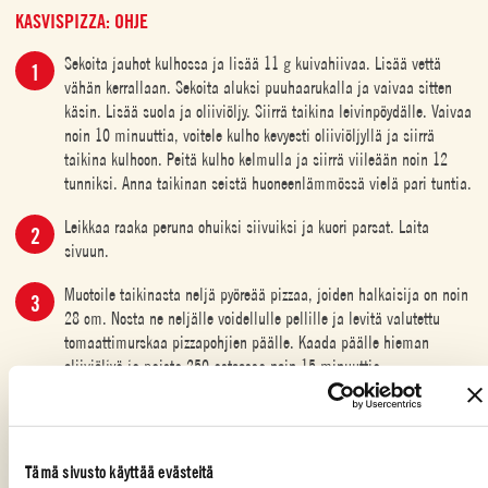
KASVISPIZZA: OHJE
Sekoita jauhot kulhossa ja lisää 11 g kuivahiivaa. Lisää vettä
vähän kerrallaan. Sekoita aluksi puuhaarukalla ja vaivaa sitten
käsin. Lisää suola ja oliiviöljy. Siirrä taikina leivinpöydälle. Vaivaa
noin 10 minuuttia, voitele kulho kevyesti oliiviöljyllä ja siirrä
taikina kulhoon. Peitä kulho kelmulla ja siirrä viileään noin 12
tunniksi. Anna taikinan seistä huoneenlämmössä vielä pari tuntia.
Leikkaa raaka peruna ohuiksi siivuiksi ja kuori parsat. Laita
sivuun.
Muotoile taikinasta neljä pyöreää pizzaa, joiden halkaisija on noin
28 cm. Nosta ne neljälle voidellulle pellille ja levitä valutettu
tomaattimurskaa pizzapohjien päälle. Kaada päälle hieman
oliiviöljyä ja paista 250 asteessa noin 15 minuuttia.
Ota pizzat pois uunista ja lisää revitty mozzarella, perunaviipaleet
ja rosmariini.
Tämä sivusto käyttää evästeitä
Laita pizzat takaisin uuniin ja paista 5 minuuttia.