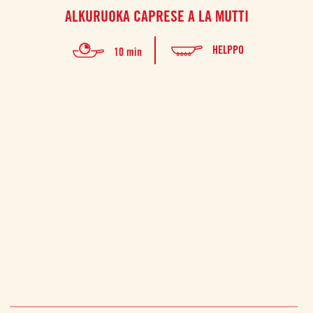
ALKURUOKA CAPRESE A LA MUTTI
BR
SAR
HELPPO
10 min