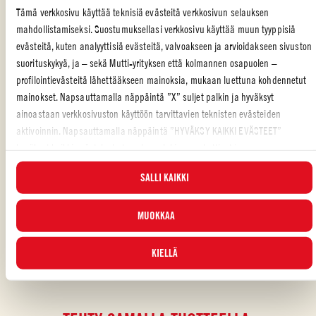
Tämä verkkosivu käyttää teknisiä evästeitä verkkosivun selauksen
mahdollistamiseksi. Suostumuksellasi verkkosivu käyttää muun tyyppisiä
Ota pizzat pois uunista, lisää päälle parsa ja tarjoile.
evästeitä, kuten analyyttisiä evästeitä, valvoakseen ja arvioidakseen sivuston
suorituskykyä, ja – sekä Mutti-yrityksen että kolmannen osapuolen –
profilointievästeitä lähettääkseen mainoksia, mukaan luettuna kohdennetut
mainokset. Napsauttamalla näppäintä ”X” suljet palkin ja hyväksyt
SPESIAALI TILAISUUS
,
PÄÄRUOKA
,
KAVEREIDEN KANSSA
,
JUHLA
,
ainoastaan verkkosivuston käyttöön tarvittavien teknisten evästeiden
ITALIALAINEN
,
PIZZA
aktivoinnin. Napsauttamalla näppäintä ”HYVÄKSY KAIKKI EVÄSTEET”
hyväksyt kaikki evästeluokat, mukaan lukien analyyttiset ja
Piditkö reseptistä?
profilointievästeet. Voit valita milloin tahansa, mitkä evästeet hyväksyt, ja
SALLI KAIKKI
katsella päivitettyä evästeluetteloa ”HALLINNOI”-painikkeesta. Lisätietoja
ARVOSTELE JA JAA KAVEREILLESI
varten tutustu
Evästekäytäntöömme
.
MUOKKAA
KIELLÄ