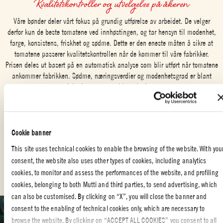
Kvalitetskontroller og utvelgelse på åkeren
Våre bønder deler vårt fokus på grundig utførelse av arbeidet. De velger
derfor kun de beste tomatene ved innhøstingen, og tar hensyn til modenhet,
farge, konsistens, friskhet og sødme. Dette er den eneste måten å sikre at
tomatene passerer kvalitetskontrollen når de kommer til våre fabrikker.
Prisen deles ut basert på en automatisk analyse som blir utført når tomatene
ankommer fabrikken. Sødme, næringsverdier og modenhetsgrad er blant
kriteriene som tas i betraktning.
For oss handler omsorg om å garantere de høyeste kvalitetsstandarder,
samtidig som vi viser respekt for miljøet og menneskers velvære. Vi opererer
i henhold til integrerte produksjonsspesifikasjoner, der målet er å redusere
Cookie banner
vann- og energiforbruket i landbruksproduksjonen uten å gå på kompromiss
This site uses technical cookies to enable the browsing of the website. With you
med kvaliteten på tomatene. Samtidig er vi forpliktet til å opprettholde
consent, the website also uses other types of cookies, including analytics
sporbarhet gjennom hele forsyningskjeden, helt fram til det ferdige
cookies, to monitor and assess the performances of the website, and profiling
produktet.
cookies, belonging to both Mutti and third parties, to send advertising, which
can also be customised. By clicking on “X”, you will close the banner and
consent to the enabling of technical cookies only, which are necessary to
browse the website. By clicking on “ACCEPT ALL COOKIES” you consent to all