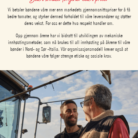
Vi betaler bøndene våre mer enn markedets gjennomsnittspriser for å få
bedre tomater, og styrker dermed forholdet til våre leverandører og støtter
deres vekst. For oss er dette hva respekt handler om.
Opp gjennom årene har vi bidratt til utviklingen av mekaniske
innhøstingsmetoder, som nå brukes til all innhøsting på åkrene til våre
bønder i Nord- og Sør -Italia. Vår organisasjonsmodell krever også at
bøndene våre følger strenge etiske og sosiale krav.