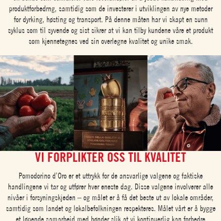
produktforbedrng, samtidig som de investerer i utviklingen av nye metoder
for dyrking, høsting og transport. På denne måten har vi skapt en sunn
syklus som til syvende og sist sikrer at vi kan tilby kundene våre et produkt
som kjennetegnes ved sin overlegne kvalitet og unike smak.
VI FORPLIKTER OSS TIL KVALITET
Pomodorino d’Oro er et uttrykk for de ansvarlige valgene og faktiske
handlingene vi tar og utfører hver eneste dag. Disse valgene involverer alle
nivåer i forsyningskjeden – og målet er å få det beste ut av lokale områder,
samtidig som landet og lokalbefolkningen respekteres. Målet vårt er å bygge
et løpende samarbeid med bønder slik at vi kontinuerlig kan forbedre