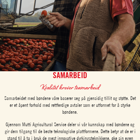
SAMARBEID
Kvalitet krever teamarbeid
Samarbeidet med bøndene våre baserer seg på gjensidig tillit og støtte. Det
er et åpent forhold med rettferdige avtaler som er utformet for å styrke
bøndene.
Gjennom Mutti Agricultural Service deler vi vår kunnskap med bøndene og
gir dem tilgang til de beste teknologiske plattformene. Dette betyr at de er i
stand til å ta i bruk de mest innovative dyrkingsteknikkene, øke sin egen