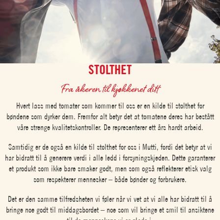
STOLTHET
Fra åkeren til kjøkkenet ditt
Hvert lass med tomater som kommer til oss er en kilde til stolthet for
bøndene som dyrker dem. Fremfor alt betyr det at tomatene deres har bestått
våre strenge kvalitetskontroller. De representerer ett års hardt arbeid.
Samtidig er de også en kilde til stolthet for oss i Mutti, fordi det betyr at vi
har bidratt til å generere verdi i alle ledd i forsyningskjeden. Dette garanterer
et produkt som ikke bare smaker godt, men som også reflekterer etisk valg
som respekterer mennesker – både bønder og forbrukere.
Det er den samme tilfredsheten vi føler når vi vet at vi alle har bidratt til å
bringe noe godt til middagsbordet – noe som vil bringe et smil til ansiktene