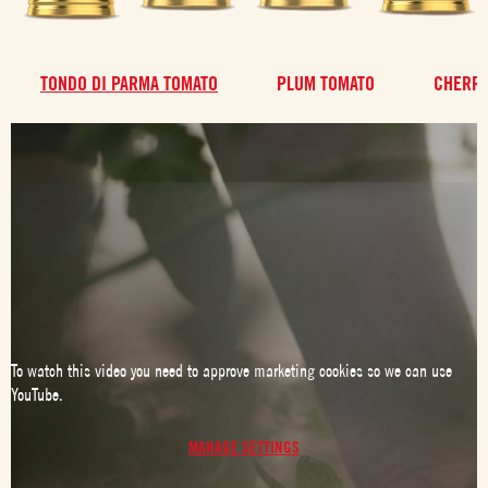
TONDO DI PARMA TOMATO
PLUM TOMATO
CHERRY
To watch this video you need to approve marketing cookies so we can use
YouTube.
MANAGE SETTINGS