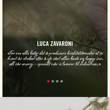
LUCA ZAVARONI
«For oss alle betyr det å produsere kvalitetstomater at vi
hvert år streber etter å yte vårt aller beste og legge inn
all vår energi – spesielt når vi leverer til industrien.»