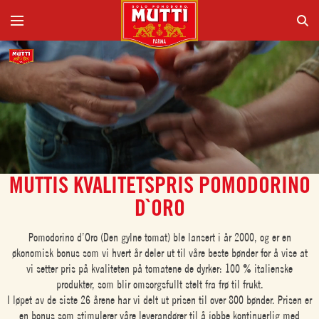
MUTTIS KVALITETSPRIS POMODORINO
D`ORO
Pomodorino d’Oro (Den gylne tomat) ble lansert i år 2000, og er en
økonomisk bonus som vi hvert år deler ut til våre beste bønder for å vise at
vi setter pris på kvaliteten på tomatene de dyrker: 100 % italienske
produkter, som blir omsorgsfullt stelt fra frø til frukt.
I løpet av de siste 26 årene har vi delt ut prisen til over 800 bønder. Prisen er
en bonus som stimulerer våre leverandører til å jobbe kontinuerlig med