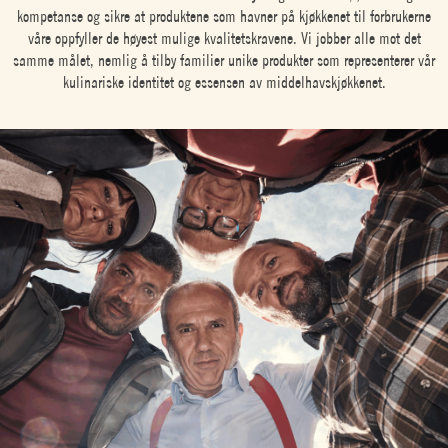
kompetanse og sikre at produktene som havner på kjøkkenet til forbrukerne
våre oppfyller de høyest mulige kvalitetskravene. Vi jobber alle mot det
samme målet, nemlig å tilby familier unike produkter som representerer vår
kulinariske identitet og essensen av middelhavskjøkkenet.