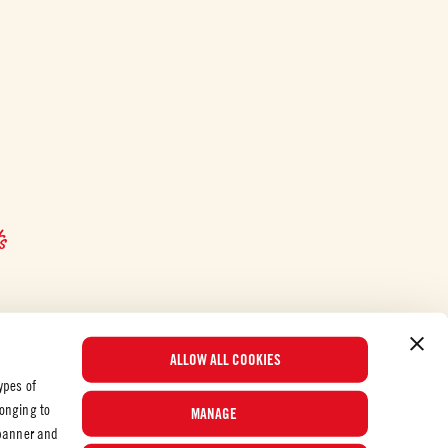
s
ALLOW ALL COOKIES
ypes of
longing to
MANAGE
 banner and