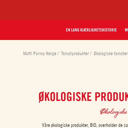
EN LANG KJÆRLIGHETSHISTORIE
M
Mutti Parma Norge
/
Tomatprodukter
/
Økologiske tomater
ØKOLOGISKE PRODU
Økologiske
Våre økologiske produkter, BIO, overholder de 