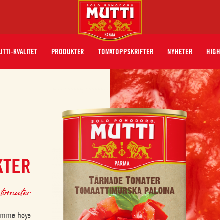
UTTI-KVALITET
PRODUKTER
TOMATOPPSKRIFTER
NYHETER
HIGH
KTER
 tomater
samme høye