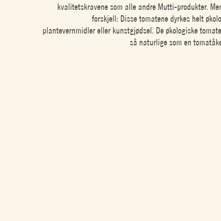
kvalitetskravene som alle andre Mutti-produkter. Men
forskjell: Disse tomatene dyrkes helt økol
plantevernmidler eller kunstgjødsel. De økologiske tomate
så naturlige som en tomatåke