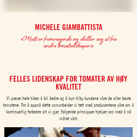
MICHELE GIAMBATTISTA
«Mutti er fremragende og skiller seg ut fra
andre tomatselskaper.»
FELLES LIDENSKAP FOR TOMATER AV HØY
KVALITET
Vi prøver hele tiden å bli bedre og å kun tilby kundene våre de aller beste
tomatene. For å oppnå dette samarbeider vi tett med produsentene våre om å
kontinuerlig forbedre alt vi gjør. Følgende prinsipper hjelper oss med å nå
målet vårt: