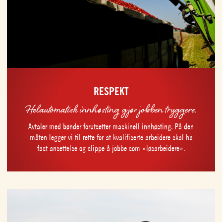
RESPEKT
Helautomatisk innhøsting gjør jobben tryggere.
Avtaler med bønder forutsetter maskinell innhøsting. På den
måten legger vi til rette for at kvalifiserte arbeidere skal ha
fast ansettelse og slippe å jobbe som «løsarbeidere».