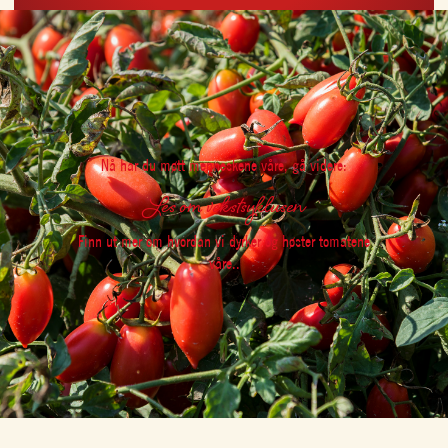
Nå har du møtt menneskene våre, gå videre:
Les om vekstsyklusen
Finn ut mer om hvordan vi dyrker og høster tomatene
våre..