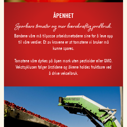
ÅPENHET
Sporbare tomater og mer bærekraftig jordbruk.
Bøndene våre må tilpasse arbeidsmetodene sine for å leve opp
til våre verdier. Et av kravene er at tomatene vi bruker må
kunne spores.
Tomatene våre dyrkes på åpen mark uten pesticider eller GMO.
Vekstsyklusen følger årstidene og åkrene holdes fruktbare ved
å drive vekselbruk.