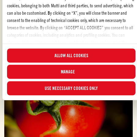
investeringer i jordbruk.
cookies, belonging to both Mutti and third parties, to send advertising, which
can also be customised. By clicking on “X”, you will close the banner and
* +10,5 % i forhold til gjennomsnittsmarkedet i nord (+5,5
consent to the enabling of technical cookies only, which are necessary to
% av markedsgjennomsnittet på grunn av utvalget og +5 %
browse the website. By clicking on “ACCEPT ALL COOKIES” you consent to all
de beste, insentiver og tjenester)
categories of cookies, including analytics and profiling cookies. You can
choose which cookies you wish to consent to at any time and examine the
updated list of cookies by clicking on “MANAGE”. For more information, please
ALLOW ALL COOKIES
read our
Cookie Policy
.
MANAGE
USE NECESSARY COOKIES ONLY