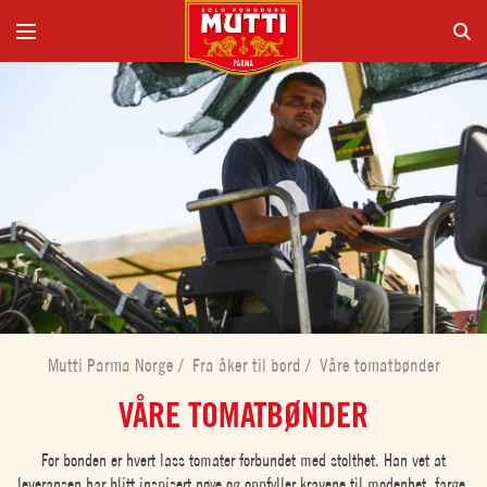
Mutti Parma Norge
/
Fra åker til bord
/
Våre tomatbønder
VÅRE TOMATBØNDER
For bonden er hvert lass tomater forbundet med stolthet. Han vet at
leveransen har blitt inspisert nøye og oppfyller kravene til modenhet, farge,