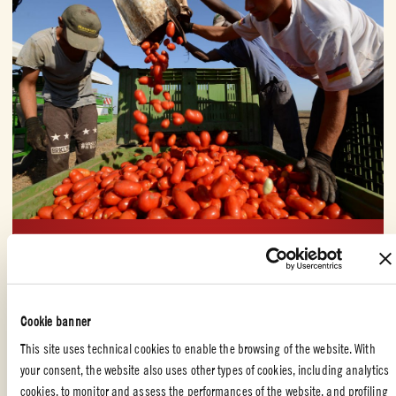
PRIS
Høyere pris for bedre tomater.
Cookie banner
Vi betaler bøndene våre mer enn bransjegjennomsnittet. I
2019 betalte vi 10,5 prosent * mer enn gjennomsnittet i Nord-
This site uses technical cookies to enable the browsing of the website. With
Italia og 30 prosent mer enn bransjegjennomsnittet i sør. På
your consent, the website also uses other types of cookies, including analytics
den måten styrker vi partnerskap og frigjør kapital til
cookies, to monitor and assess the performances of the website, and profiling