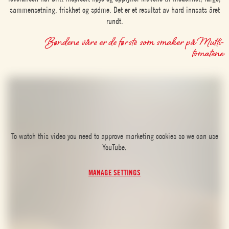
sammensetning, friskhet og sødme. Det er et resultat av hard innsats året
rundt.
Bøndene våre er de første som smaker på Mutti-
tomatene
To watch this video you need to approve marketing cookies so we can use
YouTube.
MANAGE SETTINGS