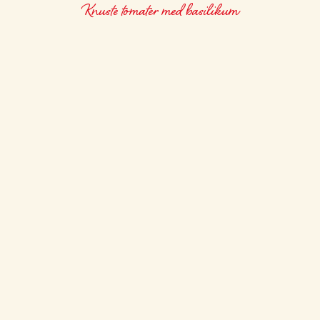
Knuste tomater med basilikum
BRUSCHETTA MED BASILIKUM
LETT
30 min