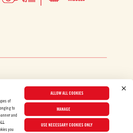
45 min
finhakkede tom
som vil over
ALLOW ALL COOKIES
ypes of
longing to
MANAGE
 banner and
Populære oppskrifter
ALL
USE NECESSARY COOKIES ONLY
okies you