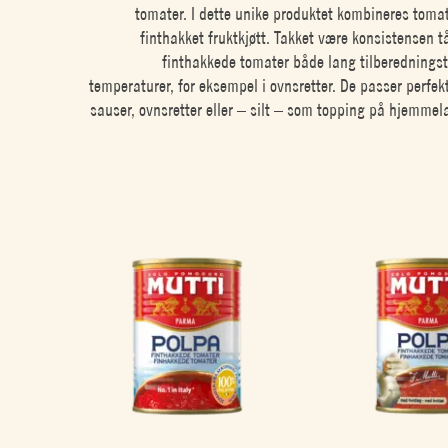
tomater. I dette unike produktet kombineres toma
finthakket fruktkjøtt. Takket være konsistensen t
finthakkede tomater både lang tilberedningst
temperaturer, for eksempel i ovnsretter. De passer perfekt
sauser, ovnsretter eller – silt – som topping på hjemmela