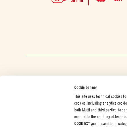
30 min
Cookie banner
This site uses technical cookies to
cookies, including analytics cooki
both Mutti and third parties, to s
KUNDESERVICE
BEDRIFT
JURIDIS
consent to the enabling of technic
PERSON
COOKIES” you consent to all catego
Kontakt oss
Sertifiseringer