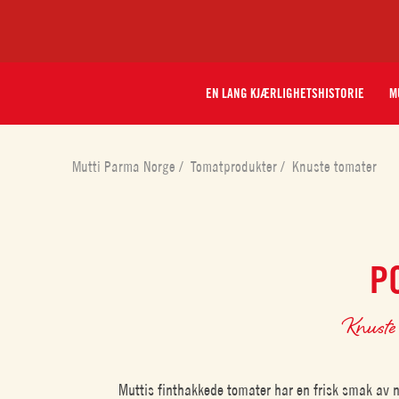
EN LANG KJÆRLIGHETSHISTORIE
M
Mutti Parma Norge
/
Tomatprodukter
/
Knuste tomater
P
Knuste 
Muttis finthakkede tomater har en frisk smak av 