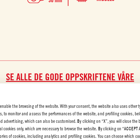
30 min
SE ALLE DE GODE OPPSKRIFTENE VÅRE
 enable the browsing of the website. With your consent, the website also uses other t
es, to monitor and assess the performances of the website, and profiling cookies, be
end advertising, which can also be customised. By clicking on “X”, you will close the
K OG
al cookies only, which are necessary to browse the website. By clicking on “ACCEPT 
VERN
ries of cookies, including analytics and profiling cookies. You can choose which co