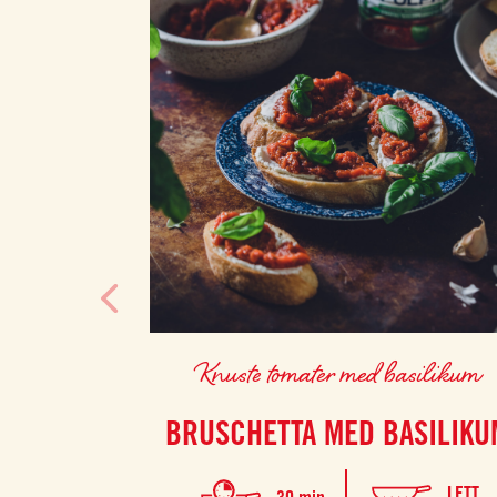
Knuste tomater med basilikum
BRUSCHETTA MED BASILIKU
LETT