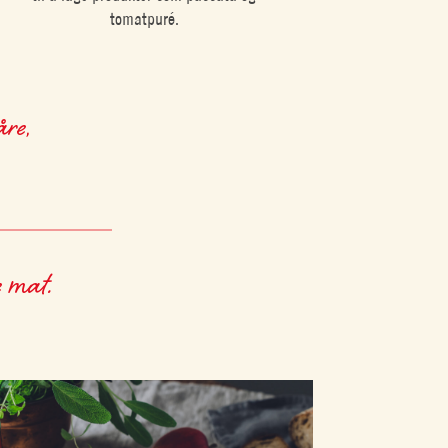
tomatpuré.
re,
e mat.