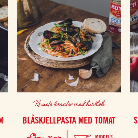
Knuste tomater med hvitløk
M
BLÅSKJELLPASTA MED TOMAT
S
MIDDELS