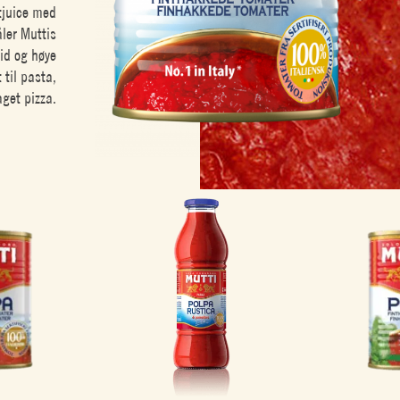
tjuice med
åler Muttis
id og høye
 til pasta,
get pizza.