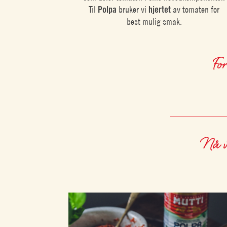
Til
Polpa
bruker vi
hjertet
av tomaten for
best mulig smak.
Fo
Nå ve