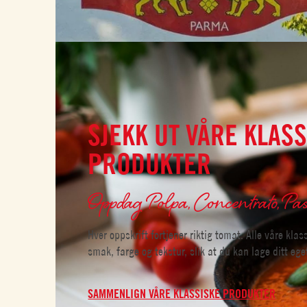
SJEKK UT VÅRE KLAS
PRODUKTER
Oppdag Polpa, Concentrato, Pas
Hver oppskrift fortjener riktig tomat. Alle våre kla
smak, farge og tekstur, slik at du kan lage ditt eg
SAMMENLIGN VÅRE KLASSISKE PRODUKTER