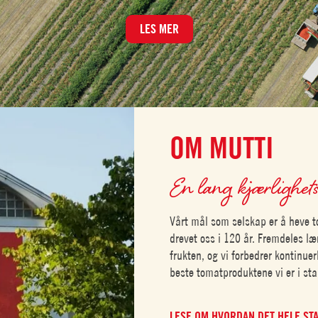
LES MER
OM MUTTI
En lang kjærlighets
Vårt mål som selskap er å heve t
drevet oss i 120 år. Fremdeles læ
frukten, og vi forbedrer kontinuer
beste tomatproduktene vi er i stan
LESE OM HVORDAN DET HELE ST