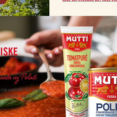
SISKE
sata og Pelati
ssiske produkter har sin egen
et smakfulle mesterverk.