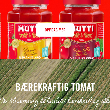
OPPDAG MER
BÆREKRAFTIG TOMAT
år tilnærming til kvalitet, bærekraft og eti