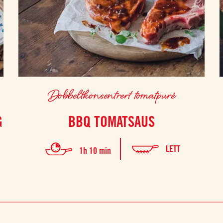
Dobbeltkonsentrert tomatpuré
G
BBQ TOMATSAUS
LETT
1h 10 min