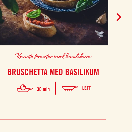
Knuste tomater med basilikum
BRUSCHETTA MED BASILIKUM
LETT
30 min