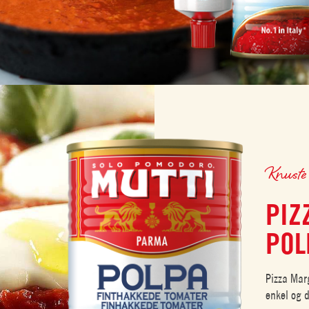
Knuste
PIZ
POL
Pizza Mar
enkel og 