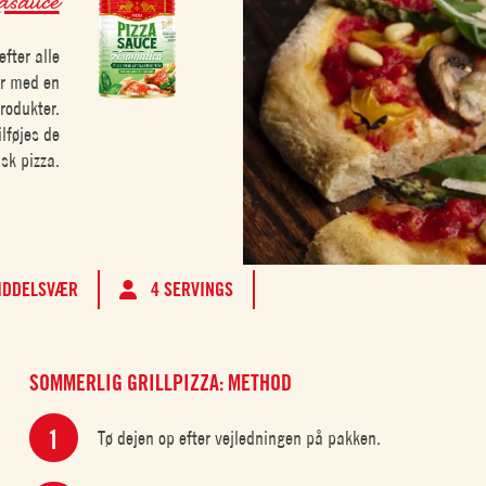
fter alle
er med en
rodukter.
lføjes de
nsk pizza.
IDDELSVÆR
4 SERVINGS
SOMMERLIG GRILLPIZZA: METHOD
Tø dejen op efter vejledningen på pakken.