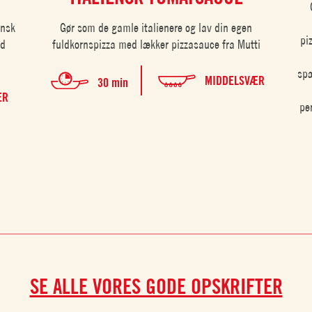
ansk
Gør som de gamle italienere og lav din egen
pi
ød
fuldkornspizza med lækker pizzasauce fra Mutti
spæ
MIDDELSVÆR
30 min
ÆR
pe
SE ALLE VORES GODE OPSKRIFTER