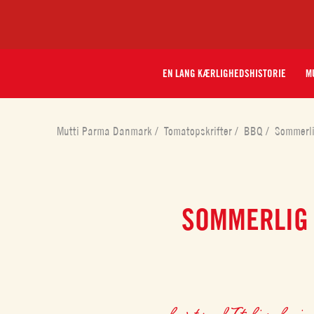
EN LANG KÆRLIGHEDSHISTORIE
MU
Mutti Parma Danmark
/
Tomatopskrifter
/
BBQ
/
Sommerli
SOMMERLIG 
lavet med
Italiensk piz