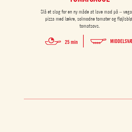
Slå et slag for en ny måde at lave mad på – veg
pizza med lækre, solmodne tomater og fløjlsbl
tomatsovs.
MIDDELSV
25 min