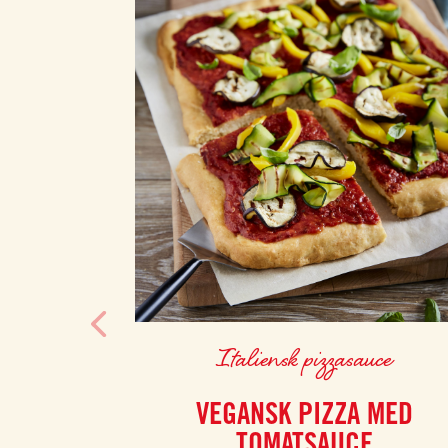
Italiensk pizzasauce
VEGANSK PIZZA MED
TOMATSAUCE