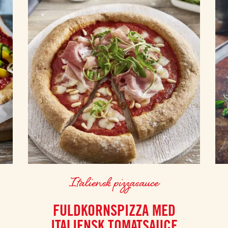
Italiensk pizzasauce
FULDKORNSPIZZA MED
ITALIENSK TOMATSAUCE