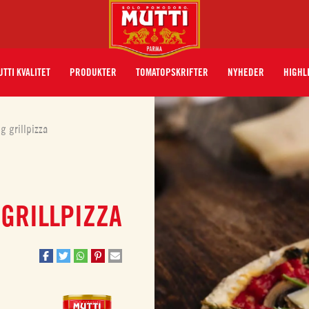
TTI KVALITET
PRODUKTER
TOMATOPSKRIFTER
NYHEDER
HIGHL
g grillpizza
GRILLPIZZA
zasauce