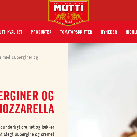
TTI KVALITET
PRODUKTER
TOMATOPSKRIFTER
NYHEDER
HIGHL
te med auberginer og
ERGINER OG
MOZZARELLA
idunderligt cremet og lækker
af stegt aubergine og cremet