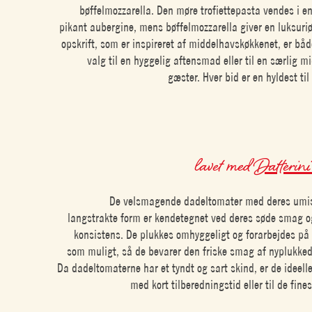
bøffelmozzarella. Den møre trofiettepasta vendes i 
pikant aubergine, mens bøffelmozzarella giver en luksuri
opskrift, som er inspireret af middelhavskøkkenet, er båd
valg til en hyggelig aftensmad eller til en særlig 
gæster. Hver bid er en hyldest til
lavet med
Datterini
De velsmagende dadeltomater med deres umi
langstrakte form er kendetegnet ved deres søde smag o
konsistens. De plukkes omhyggeligt og forarbejdes på 
som muligt, så de bevarer den friske smag af nyplukked
Da dadeltomaterne har et tyndt og sart skind, er de ideelle
med kort tilberedningstid eller til de fines