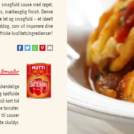
en smagfuld sauce med røget,
øs, mælkeagtig finish. Denne
e let og smagfuld – et ideelt
middag, som vil imponere dine
 friske kvalitetsingredienser!
 tomater
skendelige
g kødfulde
så kort tid
e tomater.
 til saucer
te skaldyr.