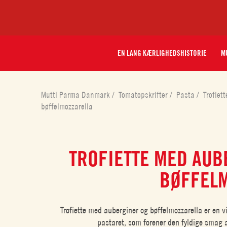
EN LANG KÆRLIGHEDSHISTORIE
MU
Mutti Parma Danmark
/
Tomatopskrifter
/
Pasta
/
Trofiet
bøffelmozzarella
TROFIETTE MED AUB
BØFFEL
Trofiette med auberginer og bøffelmozzarella er en v
pastaret, som forener den fyldige smag 