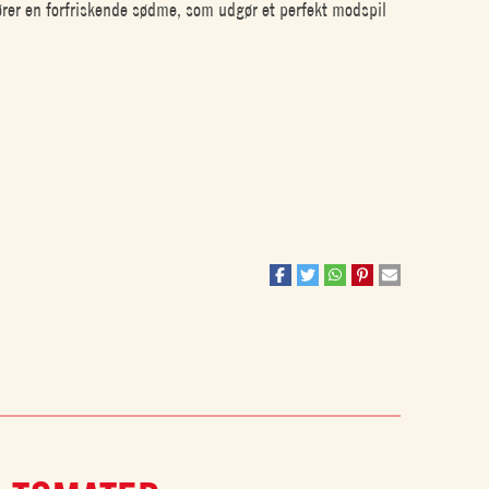
fører en forfriskende sødme, som udgør et perfekt modspil
 mozzarella og søde tomater kan du opleve glæden ved at
monisk og tilfredsstillende ret, der fremhæver det