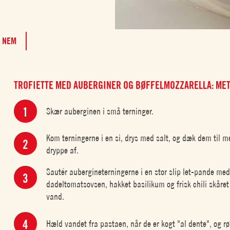
NEM
TROFIETTE MED AUBERGINER OG BØFFELMOZZARELLA: ME
Skær auberginen i små terninger.
Kom terningerne i en si, drys med salt, og dæk dem til me
dryppe af.
Sautér aubergineterningerne i en stor slip let-pande med 
dadeltomatsovsen, hakket basilikum og frisk chili skåret i
vand.
Hæld vandet fra pastaen, når de er kogt "al dente", og r