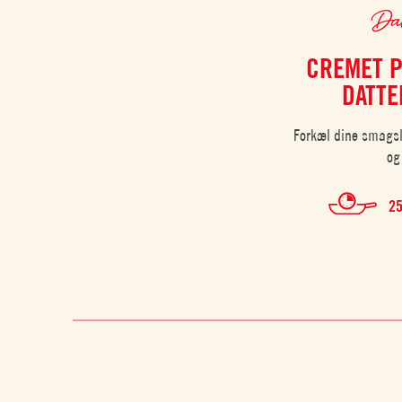
Dat
CREMET P
DATTE
Forkæl dine smagsl
og
25