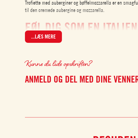
Trofiette med auberginer og bøffelmozzarella er en smagful
til den cremede aubergine og mozzarella.
FØL DIG SOM EN ITALIE
...LÆS MERE
Med denne ret kan du føle dig som en ægte italiensk kok 
tilberede et autentisk måltid fra middelhavskøkkenet.
Kunne du lide opskriften?
EN PERFEKTE SMAGSBA
ANMELD OG DEL MED DINE VENNE
Nøglen til denne ret er balancen mellem smagene – søde t
bedste fra det italienske køkken