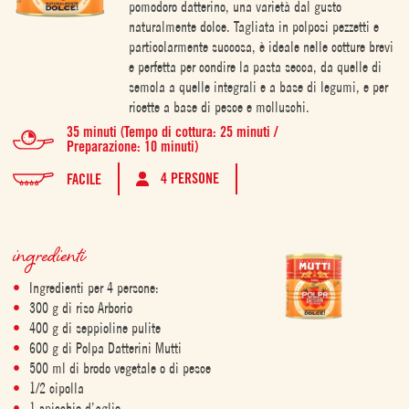
pomodoro datterino, una varietà dal gusto
naturalmente dolce. Tagliata in polposi pezzetti e
particolarmente succosa, è ideale nelle cotture brevi
e perfetta per condire la pasta secca, da quelle di
semola a quelle integrali e a base di legumi, e per
ricette a base di pesce e molluschi.
35 minuti (Tempo di cottura: 25 minuti /
Preparazione: 10 minuti)
4 PERSONE
FACILE
ingredienti
Ingredienti per 4 persone:
300 g di riso Arborio
400 g di seppioline pulite
600 g di Polpa Datterini Mutti
500 ml di brodo vegetale o di pesce
1/2 cipolla
1 spicchio d’aglio