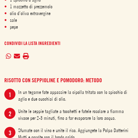
1 mazzetto di prezzemolo
olio d’oliva extravergine
sale
pepe
CONDIVIDI LA LISTA INGREDIENTI
RISOTTO CON SEPPIOLINE E POMODORO: METODO
In un tegame fate appassire la cipolla tritata con lo spicchio di
aglio e due cucchiai di olio.
Unite le seppie tagliate a tocchetti e fatele rosolare a fiamma
vivace per 2-3 minuti, fino a far evaporare la loro acqua.
Sfumate con il vino e unite il riso. Aggiungete la Polpa Datterini
Mutti e coprite con il brodo caldo.