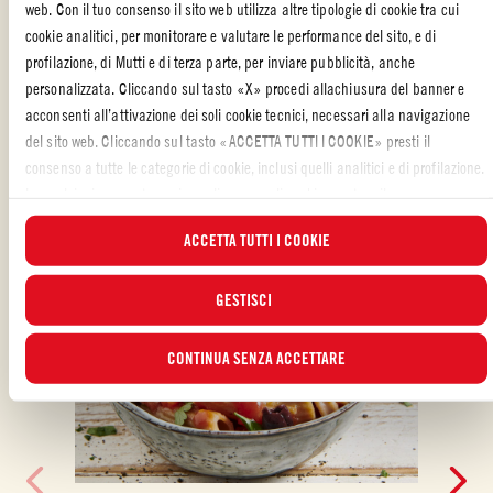
web. Con il tuo consenso il sito web utilizza altre tipologie di cookie tra cui
cookie analitici, per monitorare e valutare le performance del sito, e di
ALTRE RICETTE REALIZZATE CON
profilazione, di Mutti e di terza parte, per inviare pubblicità, anche
personalizzata. Cliccando sul tasto «X» procedi allachiusura del banner e
acconsenti all’attivazione dei soli cookie tecnici, necessari alla navigazione
del sito web. Cliccando sul tasto «ACCETTA TUTTI I COOKIE» presti il
consenso a tutte le categorie di cookie, inclusi quelli analitici e di profilazione.
In qualsiasi momento puoi scegliere a quali cookie prestare il consenso e
visualizzare l’elenco aggiornato dei cookie attraverso il pulsante “GESTISCI”.
ACCETTA TUTTI I COOKIE
Per maggiori informazioni, ti invitiamo a leggere la nostra
Cookie Policy
.
GESTISCI
CONTINUA SENZA ACCETTARE