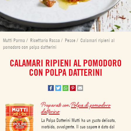
Mutti Parma
/
Ricettario Rosso
/
Pesce
/
Calamari ripieni al
pomodoro con polpa datterini
CALAMARI RIPIENI AL POMODORO
CON POLPA DATTERINI
Preparato con
Polpa di pomodoro
datterino
La Polpa Datterini Mutti ha un gusto delicato,
morbido, avvolgente. Il suo sapore è dato dal