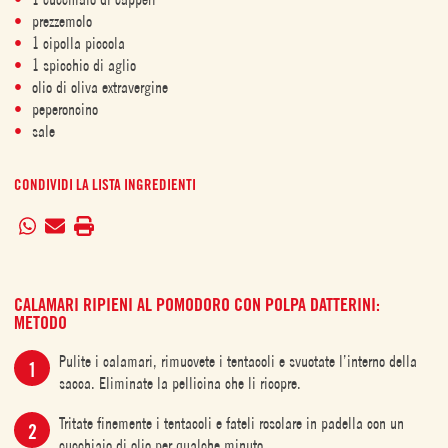
prezzemolo
1 cipolla piccola
1 spicchio di aglio
olio di oliva extravergine
peperoncino
sale
CONDIVIDI LA LISTA INGREDIENTI
CALAMARI RIPIENI AL POMODORO CON POLPA DATTERINI:
METODO
Pulite i calamari, rimuovete i tentacoli e svuotate l’interno della
sacca. Eliminate la pellicina che li ricopre.
Tritate finemente i tentacoli e fateli rosolare in padella con un
cucchiaio di olio per qualche minuto.