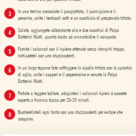
In una terrina mescolate il pangrattato, il parmigiano e il
pecorino, unite i tentacoli cotti e un cucchiaio di prezzemolo tritato.
Salate, aggiungete abbondante olio e due cucchiai di Polpa
Datterini Mutti, quanto basta ad ammorbidire il composto.
Farcite i calamari con il ripieno ottenuto senza riempirli troppo,
richiudeteli con uno stuzzicadenti.
In un largo tegame fate soffriggere la cipolla tritata con lo spicchio
di aglio, unite i capperi e il peperoncino e versate la Polpa
Datterini Mutti.
Portate a leggero bollore, adagiatevi i calamari ripieni e cuocete
coperto a fiamma bassa per 20-25 minuti.
Bucherellateli ogni tanto con uno stuzzicadenti per evitare che
scoppino.