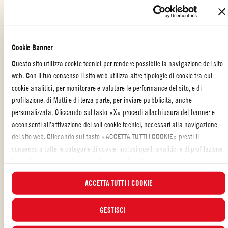
VELOCE MA BUONO
,
GIORNO DI FESTA
,
PESCE
,
SECONDO
,
PESCE
Cookie Banner
Ti è piaciuta la ricetta?
Questo sito utilizza cookie tecnici per rendere possibile la navigazione del sito
CONDIVIDILA CON I TUOI AMICI
web. Con il tuo consenso il sito web utilizza altre tipologie di cookie tra cui
cookie analitici, per monitorare e valutare le performance del sito, e di
profilazione, di Mutti e di terza parte, per inviare pubblicità, anche
personalizzata. Cliccando sul tasto «X» procedi allachiusura del banner e
acconsenti all’attivazione dei soli cookie tecnici, necessari alla navigazione
del sito web. Cliccando sul tasto «ACCETTA TUTTI I COOKIE» presti il
consenso a tutte le categorie di cookie, inclusi quelli analitici e di profilazione.
ALTRE RICETTE REALIZZATE CON
In qualsiasi momento puoi scegliere a quali cookie prestare il consenso e
visualizzare l’elenco aggiornato dei cookie attraverso il pulsante “GESTISCI”.
ACCETTA TUTTI I COOKIE
Per maggiori informazioni, ti invitiamo a leggere la nostra
Cookie Policy
.
GESTISCI