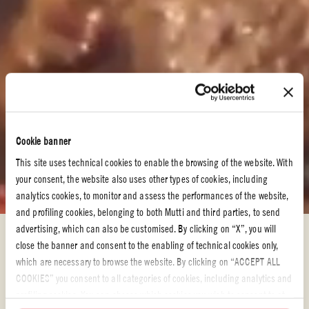
Cookie banner
This site uses technical cookies to enable the browsing of the website. With
your consent, the website also uses other types of cookies, including
analytics cookies, to monitor and assess the performances of the website,
and profiling cookies, belonging to both Mutti and third parties, to send
advertising, which can also be customised. By clicking on “X”, you will
Tomatoppskrifter – oppdag rettene våre
close the banner and consent to the enabling of technical cookies only,
TOMATOPPSKRIFTER – OPPDAG
which are necessary to browse the website. By clicking on “ACCEPT ALL
COOKIES” you consent to all categories of cookies, including analytics and
RETTENE VÅRE
profiling cookies. You can choose which cookies you wish to consent to at