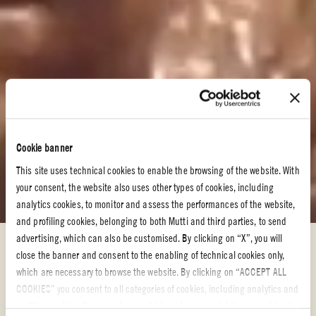
Cookie banner
This site uses technical cookies to enable the browsing of the website. With
your consent, the website also uses other types of cookies, including
analytics cookies, to monitor and assess the performances of the website,
and profiling cookies, belonging to both Mutti and third parties, to send
advertising, which can also be customised. By clicking on “X”, you will
Tomatoppskrifter – oppdag rettene våre
close the banner and consent to the enabling of technical cookies only,
TOMATOPPSKRIFTER – OPPDAG
which are necessary to browse the website. By clicking on “ACCEPT ALL
COOKIES” you consent to all categories of cookies, including analytics and
RETTENE VÅRE
profiling cookies. You can choose which cookies you wish to consent to at