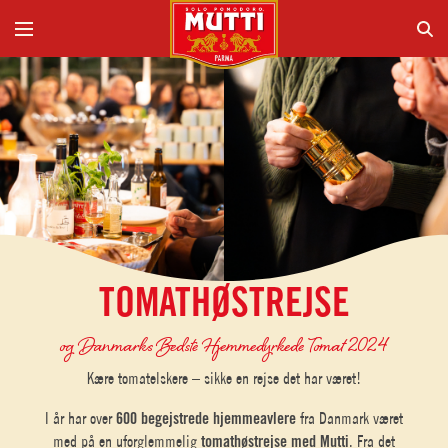
TOMATHØSTREJSE
og Danmarks Bedste Hjemmedyrkede Tomat 2024
Kære tomatelskere – sikke en rejse det har været!
I år har over
600 begejstrede hjemmeavlere
fra Danmark været
med på en uforglemmelig
tomathøstrejse med Mutti
. Fra det