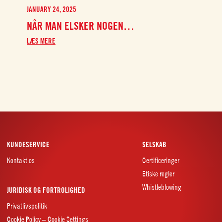
JANUARY 24, 2025
MAR
NÅR MAN ELSKER NOGEN…
TØ
ME
LÆS MERE
LÆS
KUNDESERVICE
SELSKAB
Kontakt os
Certificeringer
Etiske regler
Whistleblowing
JURIDISK OG FORTROLIGHED
Privatlivspolitik
Cookie Policy – Cookie Settings