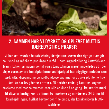
2. SAMMEN HAR VI DYRKET OG OPLEVET MUTTIS
BÆREDYGTIGE PRAKSIS
Vi har set, hvordan tomatdyrkning derhjemme kræver den rigtige mængde
sol, vand og måske et par kloge husråd – som æggeskaller og kartoffelvand.
Men i Italien ser pasningen af vores tomatplanter meget anderledes ud! Der
plejer
vores avlere tomatplanterne ved hjælp af bæredygtige metoder
som
sædskifte, drypvanding og jordbundsovervågning for at give planterne lige
det, de har brug for for at trives. Når høsten endelig kommer, bugner
markerne med modne tomater, som alle er klar på én gang.
Rejsen fra mark
til dåse er hurtig
: kun
tre timer
fra markerne og mindre end
24 timer
til
forarbejdningen, hvilket bevarer den fine smag, der karakteriserer Mutti-
kvaliteten.