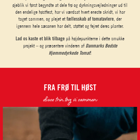
øjeblik vi først begyndte at dele frø og dyrkningsvejledninger ud til
den endelige høstfest, har vi værdsat hvert eneste skridt, vi har
taget sammen, og plejet et
fællesskab af tomatavlere
, der
igennem hele sæsonen har delt, støttet og fejret deres planter.
Lad os kaste et blik tilbage
på højdepunkterne i dette smukke
projekt – og præsentere vinderen af
Danmarks Bedste
Hjemmedyrkede Tomat
!
FRA FRØ TIL HØST
disse trin tog vi sammen