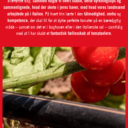
allerførste dag.
Sammen fulgte vi hvert stadie, delte dyrkningstips og
sammenlignede, hvad der skete i jeres haver, med hvad vores landmænd
arbejdede på i Italien
. På hvert trin lærte I den
tålmodighed
,
omhu
og
kompetence
, der skal til for at dyrke perfekte tomater på en bæredygtig
måde – uanset om det er i baghaven eller i den italienske sol – samtidig
med at I har skabt et
fantastisk fællesskab af tomatavlere
.